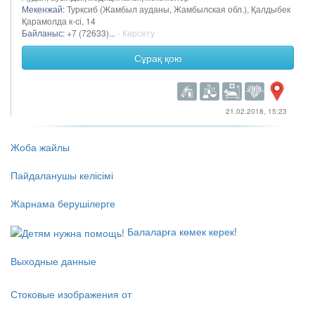
Мекенжай:
Турксиб (Жамбыл ауданы, Жамбылская обл.), Қалдыбек
Қарамолда к-сі, 14
Байланыс:
+7 (72633)...
- Көрсету
Сұрақ қою
21.02.2018, 15:23
Жоба жайлы
Пайдаланушы келісімі
Жарнама берушілерге
Балаларға көмек керек!
Выходные данные
Стоковые изображения от