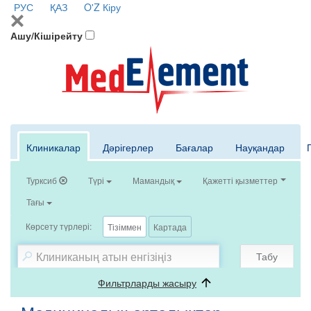
РУС
ҚАЗ
O'Z
Кіру
Ашу/Кішірейту
Клиникалар
Дәрігерлер
Бағалар
Науқандар
Турксиб
Түрі
Мамандық
Қажетті қызметтер
Тағы
Көрсету түрлері:
Тізіммен
Картада
Табу
Фильтрларды жасыру