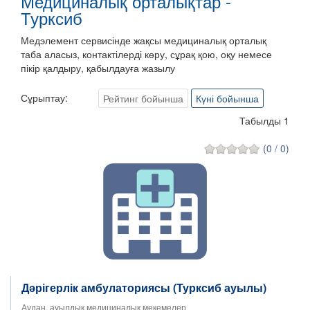
Медициналық орталықтар -
Турксиб
Медэлемент сервисінде жақсы медициналық орталық
таба аласыз, контактілерді көру, сұрақ қою, оқу немесе
пікір қалдыру, қабылдауға жазылу
Сұрыптау:
Рейтинг бойынша
Күні бойынша
Табылды 1
(0 / 0)
Дәрігерлік амбулаториясы (Турксиб ауылы)
Аудан, ауылдық медициналық мекемелер