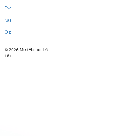
Рус
Қаз
O'z
© 2026 MedElement ®
18+