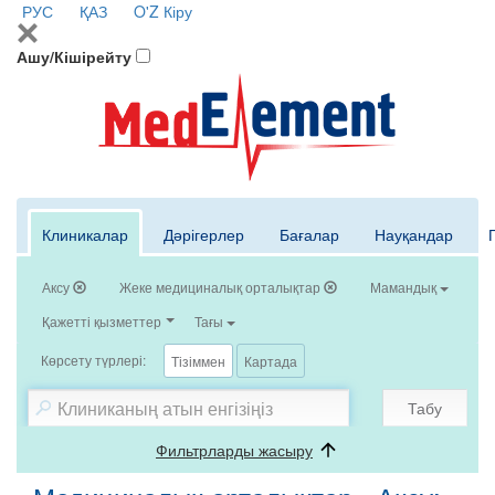
РУС
ҚАЗ
O'Z
Кіру
Ашу/Кішірейту
Клиникалар
Дәрігерлер
Бағалар
Науқандар
Аксу
Жеке медициналық орталықтар
Мамандық
Қажетті қызметтер
Тағы
Көрсету түрлері:
Тізіммен
Картада
Табу
Фильтрларды жасыру