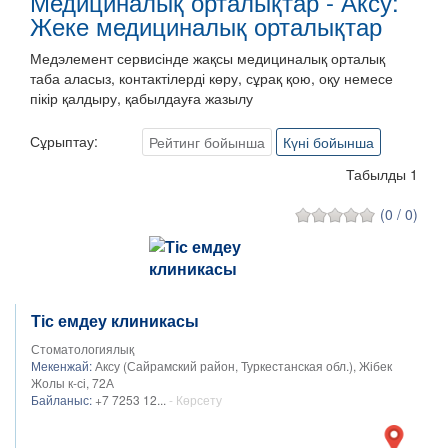
Медициналық орталықтар - Аксу:
Жеке медициналық орталықтар
Медэлемент сервисінде жақсы медициналық орталық
таба аласыз, контактілерді көру, сұрақ қою, оқу немесе
пікір қалдыру, қабылдауға жазылу
Сұрыптау:
Рейтинг бойынша
Күні бойынша
Табылды 1
(0 / 0)
Тіс емдеу клиникасы
Стоматологиялық
Мекенжай:
Аксу (Сайрамский район, Туркестанская обл.), Жібек
Жолы к-сі, 72А
Байланыс:
+7 7253 12...
- Көрсету