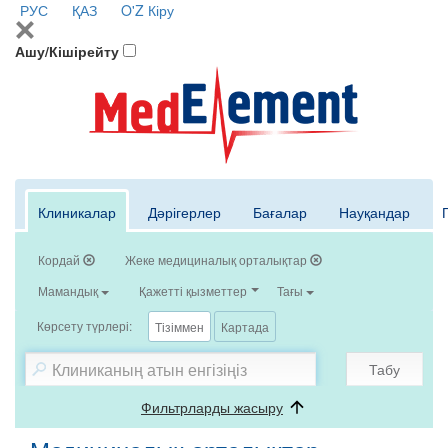
РУС
ҚАЗ
O'Z
Кіру
Ашу/Кішірейту
Клиникалар
Дәрігерлер
Бағалар
Науқандар
Кордай
Жеке медициналық орталықтар
Мамандық
Қажетті қызметтер
Тағы
Көрсету түрлері:
Тізіммен
Картада
Табу
Фильтрларды жасыру