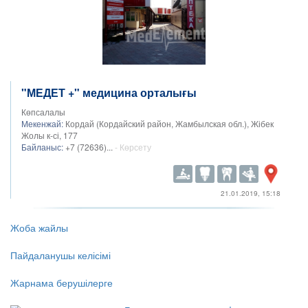
"МЕДЕТ +" медицина орталығы
Көпсалалы
Мекенжай:
Кордай (Кордайский район, Жамбылская обл.), Жібек
Жолы к-сі, 177
Байланыс:
+7 (72636)...
- Көрсету
21.01.2019, 15:18
Жоба жайлы
Пайдаланушы келісімі
Жарнама берушілерге