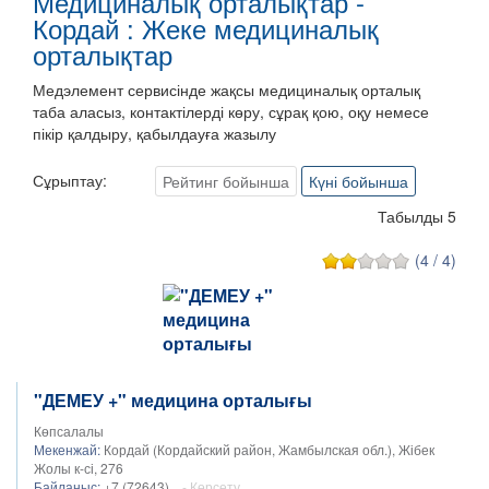
Медициналық орталықтар -
Кордай : Жеке медициналық
орталықтар
Медэлемент сервисінде жақсы медициналық орталық
таба аласыз, контактілерді көру, сұрақ қою, оқу немесе
пікір қалдыру, қабылдауға жазылу
Сұрыптау:
Рейтинг бойынша
Күні бойынша
Табылды 5
(4 / 4)
"ДЕМЕУ +" медицина орталығы
Көпсалалы
Мекенжай:
Кордай (Кордайский район, Жамбылская обл.), Жібек
Жолы к-сі, 276
Байланыс:
+7 (72643)...
- Көрсету