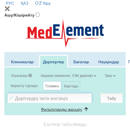
РУС
ҚАЗ
O'Z
Кіру
Ашу/Кішірейту
Клиникалар
Дәрігерлер
Бағалар
Науқандар
Узынагаш
Акушер-гинеколог, УЗИ дәрігері
Тағы
Көрсету түрлері:
Тізіммен
Картада
Табу
Фильтрларды жасыру
Ештеңе табылмады