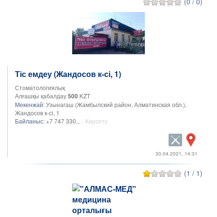
(0 / 0)
Тіс емдеу (Жандосов к-сі, 1)
Стоматологиялық
Алғашқы қабалдау
500
KZT
Мекенжай:
Узынагаш (Жамбылский район, Алматинская обл.),
Жандосов к-сі, 1
Байланыс:
+7 747 330...
- Көрсету
30.04.2021, 14:31
(1 / 1)