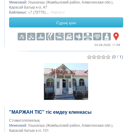
Мекенжай:
Узынагаш (Жамбылский район, Алматинская обл.),
Қарасай Батыр к-сі, 47
Байланыс:
+7 (72770)...
- Көрсету
Сұрақ қою
03.08.2026, 11:59
(0 / 1)
"МАРЖАН TIC" тіс емдеу клинкасы
Стоматологиялық
Мекенжай:
Узынагаш (Жамбылский район, Алматинская обл.),
Қарасай батыр к-сі, 101