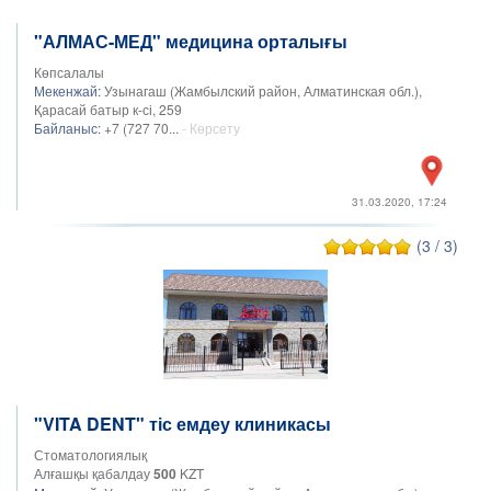
"АЛМАС-МЕД" медицина орталығы
Көпсалалы
Мекенжай:
Узынагаш (Жамбылский район, Алматинская обл.),
Қарасай батыр к-сі, 259
Байланыс:
+7 (727 70...
- Көрсету
31.03.2020, 17:24
(3 / 3)
"VITA DENT" тіс емдеу клиникасы
Стоматологиялық
Алғашқы қабалдау
500
KZT