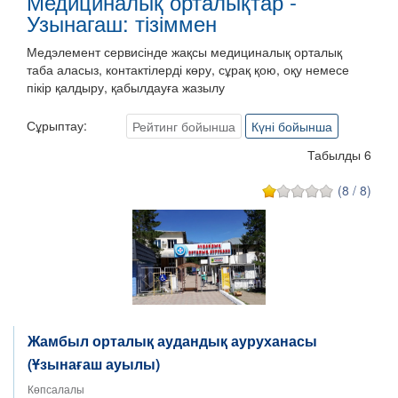
Медициналық орталықтар -
Узынагаш: тізіммен
Медэлемент сервисінде жақсы медициналық орталық
таба аласыз, контактілерді көру, сұрақ қою, оқу немесе
пікір қалдыру, қабылдауға жазылу
Сұрыптау:
Рейтинг бойынша
Күні бойынша
Табылды 6
(8 / 8)
Жамбыл орталық аудандық ауруханасы
(Ұзынағаш ауылы)
Көпсалалы