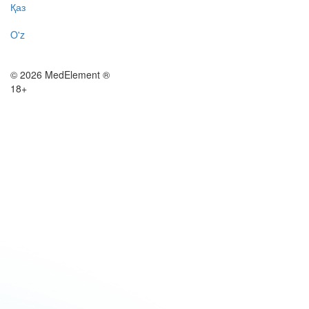
Қаз
O'z
© 2026 MedElement ®
18+