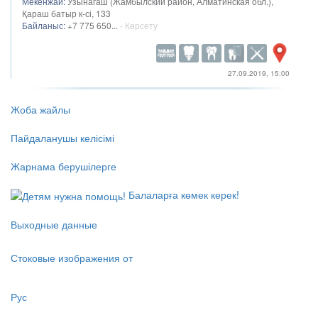
Мекенжай:
Узынагаш (Жамбылский район, Алматинская обл.),
Қараш батыр к-сі, 133
Байланыс:
+7 775 650...
- Көрсету
27.09.2019, 15:00
Жоба жайлы
Пайдаланушы келісімі
Жарнама берушілерге
Балаларға көмек керек!
Выходные данные
Стоковые изображения от
Рус