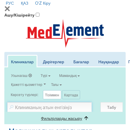
РУС
ҚАЗ
O'Z
Кіру
Ашу/Кішірейту
Клиникалар
Дәрігерлер
Бағалар
Науқандар
Узынагаш
Түрі
Мамандық
Қажетті қызметтер
Тағы
Көрсету түрлері:
Тізіммен
Картада
Табу
Фильтрларды жасыру