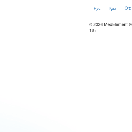
Рус
Қаз
O'z
© 2026 MedElement ®
18+