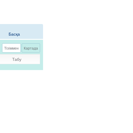
Басқа
Тізіммен
Картада
Табу