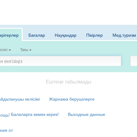
әрігерлер
Бағалар
Науқандар
Пікірлер
Мед.туризм
олог
Тағы
Ештеңе табылмады
йдаланушы келісімі
Жарнама берушілерге
Балаларға көмек керек!
Выходные данные
ния от