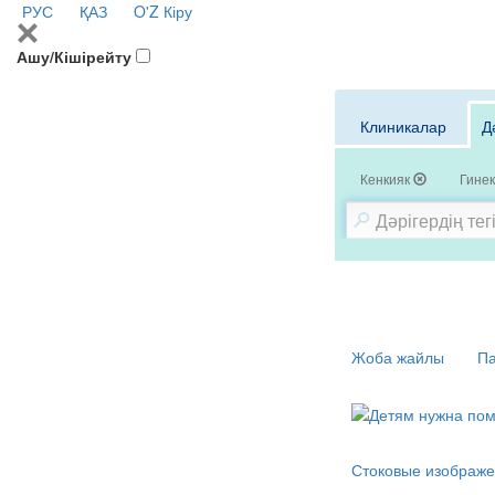
РУС
ҚАЗ
O'Z
Кіру
Ашу/Кішірейту
Клиникалар
Д
Кенкияк
Гинек
Жоба жайлы
Па
Стоковые изображе