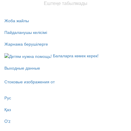
Ештеңе табылмады
Жоба жайлы
Пайдаланушы келісімі
Жарнама берушілерге
Балаларға көмек керек!
Выходные данные
Стоковые изображения от
Рус
Қаз
O'z