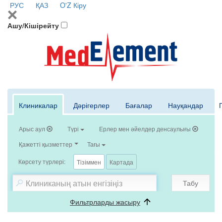
РУС
ҚАЗ
O'Z
Кіру
Ашу/Кішірейту
Клиникалар
Дәрігерлер
Бағалар
Науқандар
Арыс аул
Түрі
Ерлер мен әйелдер денсаулығы
Қажетті қызметтер
Тағы
Көрсету түрлері:
Тізіммен
Картада
Табу
Фильтрларды жасыру