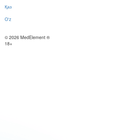
Қаз
O'z
© 2026 MedElement ®
18+