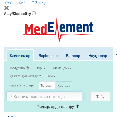
РУС
ҚАЗ
O'Z
Кіру
Ашу/Кішірейту
Клиникалар
Дәрігерлер
Бағалар
Науқандар
Полудино
Түрі
Мамандық
Қажетті қызметтер
Тағы
Көрсету түрлері:
Тізіммен
Картада
Табу
Фильтрларды жасыру