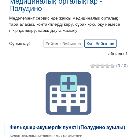
Медициналық орталықтар -
Полудино
Медэлемент сервисінде жақсы медициналық орталық
таба аласыз, контактілерді көру, сұрақ қою, оқу немесе
пікір қалдыру, қабылдауға жазылу
Сұрыптау:
Рейтинг бойынша
Күні бойынша
Табылды 1
(0 / 0)
Фельдшер-акушерлік пункті (Полудино ауылы)
Аудан, ауылдық медициналық мекемелер