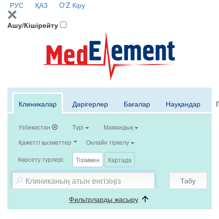
РУС
ҚАЗ
O'Z
Кіру
Ашу/Кішірейту
Клиникалар
Дәрігерлер
Бағалар
Науқандар
Узбекистан
Түрі
Мамандық
Қажетті қызметтер
Онлайн тіркелу
Көрсету түрлері:
Тізіммен
Картада
Табу
Фильтрларды жасыру