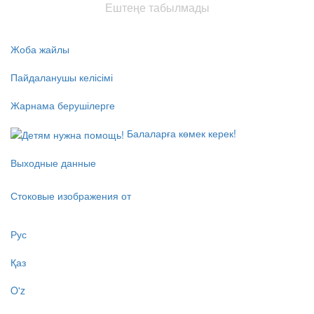
Ештеңе табылмады
Жоба жайлы
Пайдаланушы келісімі
Жарнама берушілерге
Балаларға көмек керек!
Выходные данные
Стоковые изображения от
Рус
Қаз
O'z