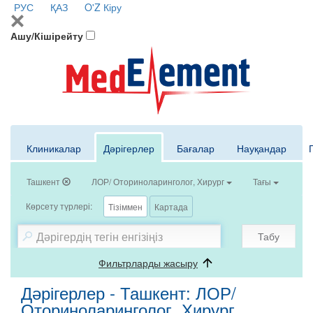
РУС
ҚАЗ
O'Z
Кіру
Ашу/Кішірейту
Клиникалар
Дәрігерлер
Бағалар
Науқандар
Ташкент
ЛОР/ Оториноларинголог, Хирург
Тағы
Көрсету түрлері:
Тізіммен
Картада
Табу
Фильтрларды жасыру
Дәрігерлер - Ташкент: ЛОР/
Оториноларинголог, Хирург