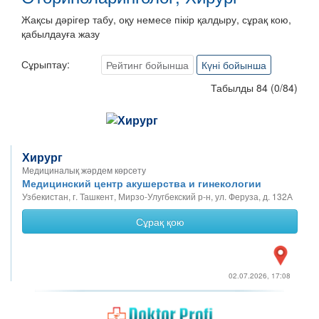
Жақсы дәрігер табу, оқу немесе пікір қалдыру, сұрақ кою,
қабылдауға жазу
Сұрыптау:
Рейтинг бойынша
Күні бойынша
Табылды 84
(
0
/
84
)
Хирург
Медициналық жәрдем көрсету
Медицинский центр акушерства и гинекологии
Узбекистан, г. Ташкент, Мирзо-Улугбекский р-н, ул. Феруза, д. 132А
Сұрақ қою
02.07.2026, 17:08