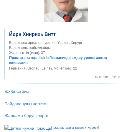
Йорн Хинрихь Витт
Балаларға арналған уролог, Уролог, Хирург
Балаларды қабылдайды
Жалпы өтіл (жыл):
37
Простата қатерлі ісігін Германияда емдеу урологиялық
клиникасы
Германия, Gronau (Leine), Möllenweg, 22
15.06.2018, 12:08
Жоба жайлы
Пайдаланушы келісімі
Жарнама берушілерге
Балаларға көмек керек!