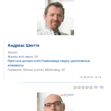
Андреас Шютте
Уролог
Жалпы өтіл (жыл):
24
Простата қатерлі ісігін Германияда емдеу урологиялық
клиникасы
Германия, Gronau (Leine), Möllenweg, 22
15.06.2018, 12:19
(0 / 0)