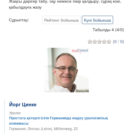
Жақсы дәрігер табу, оқу немесе пікір қалдыру, сұрақ кою,
қабылдауға жазу
Сұрыптау:
Рейтинг бойынша
Күні бойынша
Табылды 4
(
4
/
0
)
(0 / 0)
Йорг Цинке
Уролог
Простата қатерлі ісігін Германияда емдеу урологиялық
клиникасы
Германия, Gronau (Leine), Möllenweg, 22