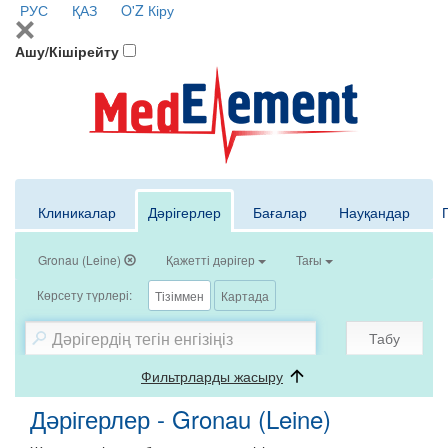
РУС
ҚАЗ
O'Z
Кіру
Ашу/Кішірейту
Клиникалар
Дәрігерлер
Бағалар
Науқандар
Gronau (Leine)
Қажетті дәрігер
Тағы
Көрсету түрлері:
Тізіммен
Картада
Табу
Фильтрларды жасыру
Дәрігерлер - Gronau (Leine)