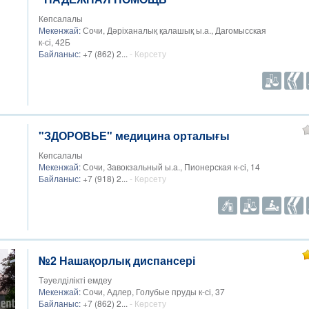
Көпсалалы
Мекенжай:
Сочи, Дәріханалық қалашық ы.а., Дагомысская
к-сі, 42Б
Байланыс:
+7 (862) 2...
- Көрсету
"ЗДОРОВЬЕ" медицина орталығы
Көпсалалы
Мекенжай:
Сочи, Завокзальный ы.а., Пионерская к-сі, 14
Байланыс:
+7 (918) 2...
- Көрсету
№2 Нашақорлық диспансері
Тәуелділікті емдеу
Мекенжай:
Сочи, Адлер, Голубые пруды к-сі, 37
Байланыс:
+7 (862) 2...
- Көрсету