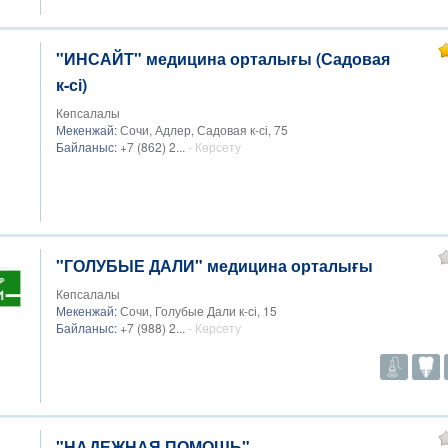
"ИНСАЙТ" медицина орталығы (Садовая
к-сі)
Көпсалалы
Мекенжай:
Сочи, Адлер, Садовая к-сі, 75
Байланыс:
+7 (862) 2...
- Көрсету
"ГОЛУБЫЕ ДАЛИ" медицина орталығы
Көпсалалы
Мекенжай:
Сочи, Голубые Дали к-сі, 15
Байланыс:
+7 (988) 2...
- Көрсету
"НАДЕЖНАЯ ПОМОЩЬ"