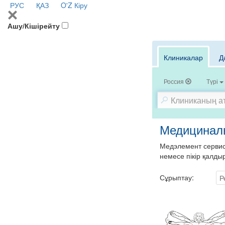
РУС
ҚАЗ
O'Z
Кіру
Ашу/Кішірейту
Клиникалар
Д
Россия
Түрі
Медициналы
Медэлемент сервисі
немесе пікір қалды
Сұрыптау:
Р