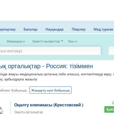
әрігерлер
Бағалар
Науқандар
Пікірлер
Мед.туризм
Мамандық
Қажетті қызметтер
Тағы
қ орталықтар - Россия: тізіммен
нде жақсы медициналық орталық таба аласыз, контактілерді көру, с
ру, қабылдауға жазылу
ейтинг бойынша
Жаңарту күні бойынша
Оңалту клиникасы (Крестовский )
Қаб
Оңалту орталықтар