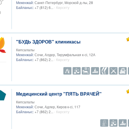
Мекенжай:
Санкт-Петербург, Морской д-лы, 28
Байланыс:
+7 (812) 6...
- Көрсету
"БУДЬ ЗДОРОВ" клиникасы
Көпсалалы
Мекенжай:
Сочи, Алдер, Тирумфальная к-сі, 12А
Байланыс:
+7 (862) 2...
- Көрсету
Медицинский центр "ПЯТЬ ВРАЧЕЙ"
Көпсалалы
Мекенжай:
Сочи, Адлер, Киров к-сі, 117
Байланыс:
+7 (862) 2...
- Көрсету