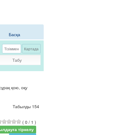
Басқа
Тізіммен
Картада
Табу
ұрақ қою, оқу
Табылды 154
(
0
/
1
)
ылдауға тіркелу