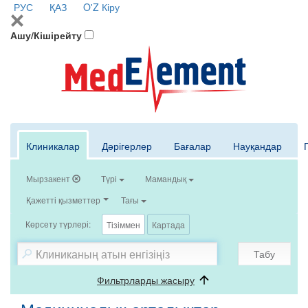
РУС
ҚАЗ
O'Z
Кіру
Ашу/Кішірейту
Клиникалар
Дәрігерлер
Бағалар
Науқандар
Мырзакент
Түрі
Мамандық
Қажетті қызметтер
Тағы
Көрсету түрлері:
Тізіммен
Картада
Табу
Фильтрларды жасыру