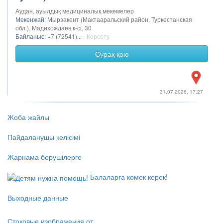
Аудан, ауылдық медициналық мекемелер
Мекенжай:
Мырзакент (Мактааральский район, Туркестанская
обл.), Мадихождаев к-сі, 30
Байланыс:
+7 (72541)...
- Көрсету
Сұрақ қою
31.07.2026, 17:27
Жоба жайлы
Пайдаланушы келісімі
Жарнама берушілерге
Балаларға көмек керек!
Выходные данные
Стоковые изображения от