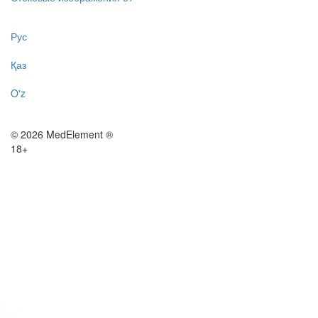
Рус
Қаз
O'z
© 2026 MedElement ®
18+