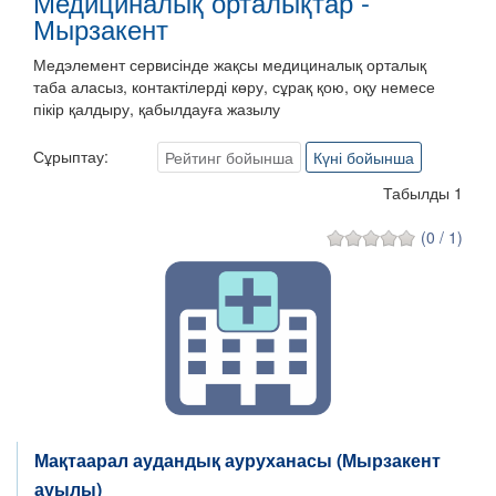
Медициналық орталықтар -
Мырзакент
Медэлемент сервисінде жақсы медициналық орталық
таба аласыз, контактілерді көру, сұрақ қою, оқу немесе
пікір қалдыру, қабылдауға жазылу
Сұрыптау:
Рейтинг бойынша
Күні бойынша
Табылды 1
(0 / 1)
Мақтаарал аудандық ауруханасы (Мырзакент
ауылы)