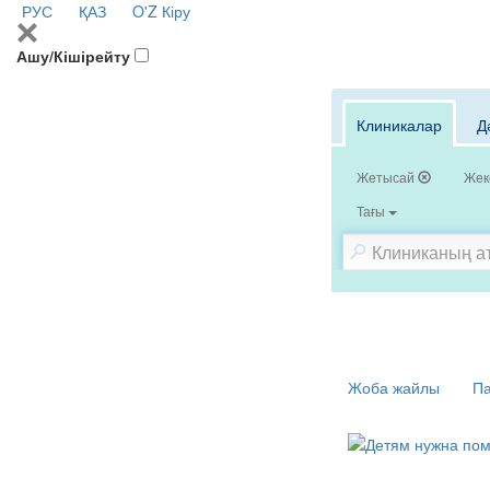
РУС
ҚАЗ
O'Z
Кіру
Ашу/Кішірейту
Клиникалар
Д
Жетысай
Жек
Тағы
Жоба жайлы
Па