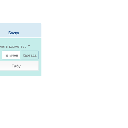
Басқа
жетті қызметтер
Тізіммен
Картада
Табу