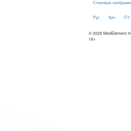
Стоковые изображе
Рус
Қаз
O'z
© 2026 MedElement ®
18+