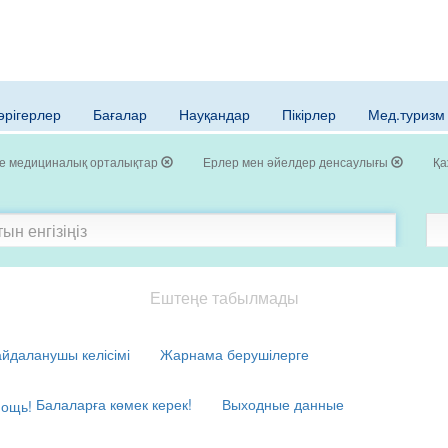
әрігерлер
Бағалар
Науқандар
Пікірлер
Мед.туризм
е медициналық орталықтар
Ерлер мен әйелдер денсаулығы
Қа
Ештеңе табылмады
йдаланушы келісімі
Жарнама берушілерге
Балаларға көмек керек!
Выходные данные