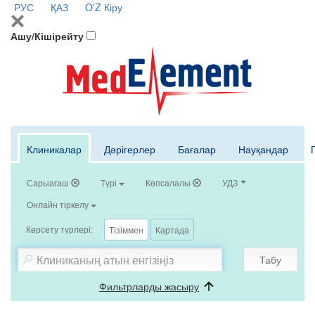
РУС
ҚАЗ
O'Z
Кіру
Ашу/Кішірейту
Клиникалар
Дәрігерлер
Бағалар
Науқандар
Сарыагаш
Түрі
Көпсалалы
УДЗ
Онлайн тіркелу
Көрсету түрлері:
Тізіммен
Картада
Табу
Фильтрларды жасыру