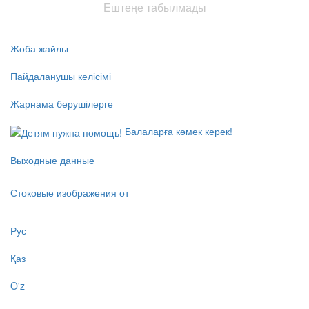
Ештеңе табылмады
Жоба жайлы
Пайдаланушы келісімі
Жарнама берушілерге
Балаларға көмек керек!
Выходные данные
Стоковые изображения от
Рус
Қаз
O'z