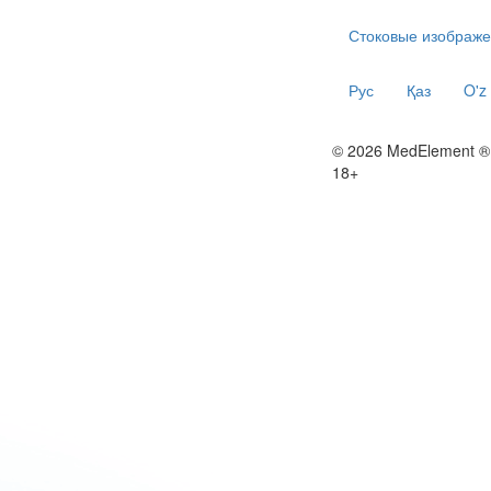
Стоковые изображе
Рус
Қаз
O'z
© 2026 MedElement ®
18+