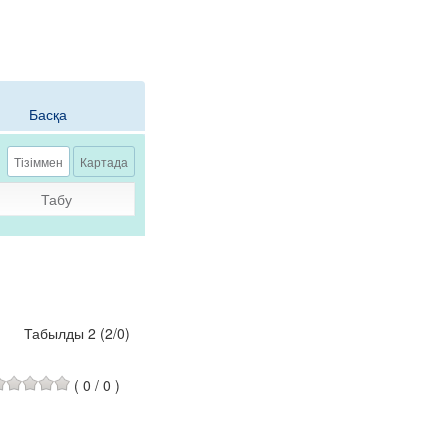
Басқа
Тізіммен
Картада
Табу
Табылды 2
(
2
/
0
)
(
0
/
0
)