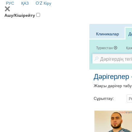
РУС
ҚАЗ
O'Z
Кіру
Ашу/Кішірейту
Клиникалар
Д
Туркестан
Қаж
Дәрігерлер
Жақсы дәрігер табу
Сұрыптау:
Р