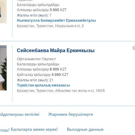
Балаларды қабылдайды
Алғашқы қабалдау
3 000
KZT
Жалпы өтіл (жыл):
7
Нығматулла Бекмұхамбет Ермахамбетұлы
Қазақстан, Туркестан, Наурызым к-ci, 3
Сейсенбаева Майра Еркинкызы
Офтальмолог/ Окулист
Балаларды қабылдайды
Алғашқы қабалдау
8 000
KZT
Қайталау қабылдау
4 000
KZT
Жалпы өтіл (жыл):
21
Түркістан қалалық емханасы
Қазақстан, Туркестан, Айналма тас жолы к-сі, 160/6
йдаланушы келісімі
Жарнама берушілерге
Балаларға көмек керек!
Выходные данные