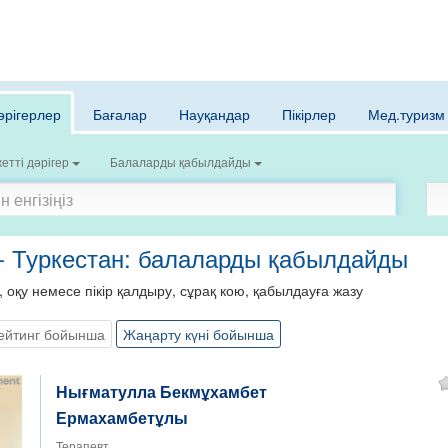
әрігерлер
Бағалар
Науқандар
Пікірлер
Мед.туризм
етті дәрігер
Балаларды қабылдайды
 - Туркестан: балаларды қабылдайды
, оқу немесе пікір қалдыру, сұрақ кою, қабылдауға жазу
ейтинг бойынша
Жаңарту күні бойынша
Нығматулла Бекмұхамбет
Ермахамбетұлы
Терапевт