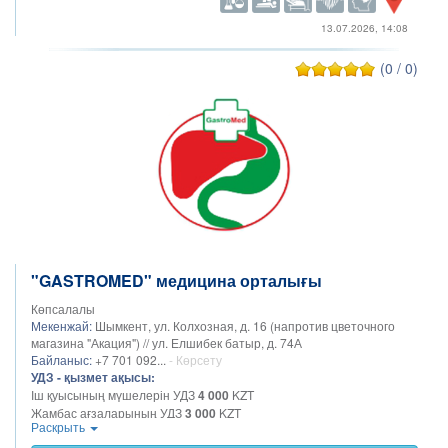
13.07.2026, 14:08
(0 / 0)
"GASTROMED" медицина орталығы
Көпсалалы
Мекенжай:
Шымкент, ул. Колхозная, д. 16 (напротив цветочного
магазина "Акация") // ул. Елшибек батыр, д. 74А
Байланыс:
+7 701 092...
- Көрсету
УДЗ - қызмет ақысы:
Іш қуысының мүшелерін УДЗ
4 000
KZT
Жамбас ағзаларының УДЗ
3 000
KZT
Раскрыть
Лимфа түйіндерінің УДЗ
2 000
KZT