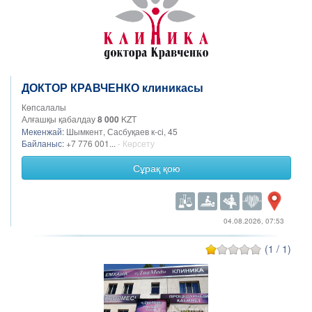
ДОКТОР КРАВЧЕНКО клиникасы
Көпсалалы
Алғашқы қабалдау
8 000
KZT
Мекенжай:
Шымкент, Сасбуқаев к-сі, 45
Байланыс:
+7 776 001...
- Көрсету
Сұрақ қою
04.08.2026, 07:53
(1 / 1)