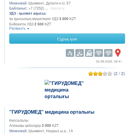
Мекенжай:
Шымкент, Дулати к-сі, 57
Байланыс:
+7 (7252) ...
- Көрсету
УДЗ - қызмет ақысы:
Іш қуысының мүшелерін УДЗ
3 000
KZT
Бүйректің УДЗ
2 500
KZT
Раскрыть
Жамбас ағзаларының УДЗ
3 000
KZT
Сүт бездерінің УДЗ
4 000
KZT
Сұрақ қою
УДЗ жүктілікке арналған скрининг
3 000
KZT
Қалқанша безінің УДЗ
Қуықтың УДЗ
1 500
KZT
02.08.2026, 09:41
(2 / 2)
"ГИРУДОМЕД" медицина орталығы
Көпсалалы
Алғашқы қабалдау
2 000
KZT
Мекенжай:
Шымкент, Наурыз ы.а., 1А