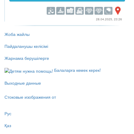
Қалқанша безінің УДЗ
3 000
KZT бастап
Қуықасты безінің УДЗ
3 000
KZT бастап
Қуықтың УДЗ
2 000
KZT бастап
28.04.2025, 23:26
Жоба жайлы
Пайдаланушы келісімі
Жарнама берушілерге
Балаларға көмек керек!
Выходные данные
Стоковые изображения от
Рус
Қаз