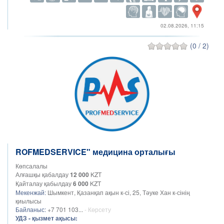
02.08.2026, 11:15
(0 / 2)
ROFMEDSERVICE" медицина орталығы
Көпсалалы
Алғашқы қабалдау
12 000
KZT
Қайталау қабылдау
6 000
KZT
Мекенжай:
Шымкент, Қазанқап ақын к-сі, 25, Тәуке Хан к-сінің
қиылысы
Байланыс:
+7 701 103...
- Көрсету
УДЗ - қызмет ақысы: