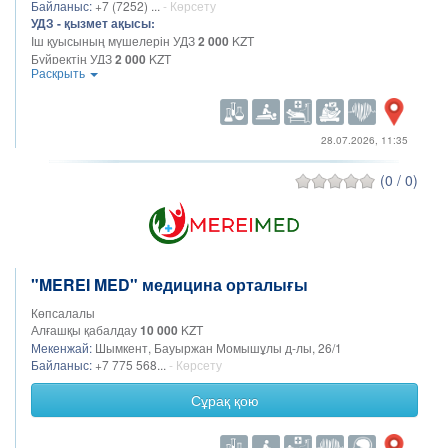
Байланыс:
+7 (7252) ...
- Көрсету
УДЗ - қызмет ақысы:
Іш қуысының мүшелерін УДЗ
2 000
KZT
Бүйректің УДЗ
2 000
KZT
Раскрыть
Жамбас ағзаларының УДЗ
2 000
KZT
Сүт бездерінің УДЗ
2 000
KZT
УДЗ жүктілікке арналған скрининг
2 500
KZT
Қалқанша безінің УДЗ
2 000
KZT
28.07.2026, 11:35
Қуықасты безінің УДЗ
2 500
KZT
Қуықтың УДЗ
2 500
KZT
(0 / 0)
"MEREI MED" медицина орталығы
Көпсалалы
Алғашқы қабалдау
10 000
KZT
Мекенжай:
Шымкент, Бауыржан Момышұлы д-лы, 26/1
Байланыс:
+7 775 568...
- Көрсету
Сұрақ қою