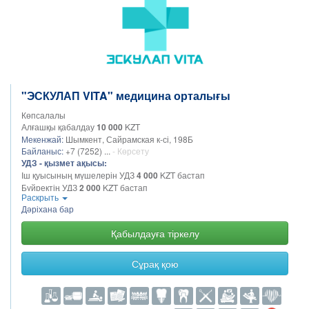
"ЭСКУЛАП VITA" медицина орталығы
Көпсалалы
Алғашқы қабалдау
10 000
KZT
Мекенжай:
Шымкент, Сайрамская к-сі, 198Б
Байланыс:
+7 (7252) ...
- Көрсету
УДЗ - қызмет ақысы:
Іш қуысының мүшелерін УДЗ
4 000
KZT бастап
Бүйректің УДЗ
2 000
KZT бастап
Раскрыть
Жамбас ағзаларының УДЗ
2 500
KZT бастап
Дәріхана бар
Сүт бездерінің УДЗ
3 000
KZT бастап
УДЗ жүктілікке арналған скрининг
2 500
KZT бастап
Қабылдауға тіркелу
Қалқанша безінің УДЗ
2 000
KZT бастап
Қуықасты безінің УДЗ
2 700
KZT бастап
Қуықтың УДЗ
1 600
KZT бастап
Сұрақ қою