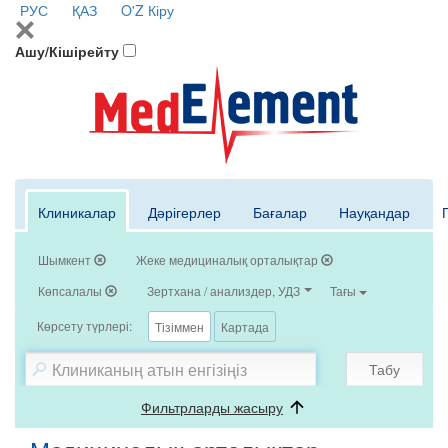
РУС
ҚАЗ
O'Z
Кіру
Ашу/Кішірейту
Клиникалар
Дәрігерлер
Бағалар
Науқандар
Шымкент
Жеке медициналық орталықтар
Көпсалалы
Зертхана / анализдер, УДЗ
Тағы
Көрсету түрлері:
Тізіммен
Картада
Табу
Фильтрларды жасыру