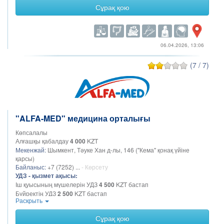
Қалқанша безінің УДЗ
4 000
KZT
Сұрақ қою
Қуықасты безінің УДЗ
4 000
KZT
Қуықтың УДЗ
3 000
KZT
06.04.2026, 13:06
(7 / 7)
"ALFA-MED" медицина орталығы
Көпсалалы
Алғашқы қабалдау
4 000
KZT
Мекенжай:
Шымкент, Тәуке Хан д-лы, 146 ("Кема" қонақ үйіне
қарсы)
Байланыс:
+7 (7252) ...
- Көрсету
УДЗ - қызмет ақысы:
Іш қуысының мүшелерін УДЗ
4 500
KZT бастап
Бүйректің УДЗ
2 500
KZT бастап
Раскрыть
Жамбас ағзаларының УДЗ
3 000
KZT бастап
Сүт бездерінің УДЗ
3 000
KZT бастап
Сұрақ қою
УДЗ жүктілікке арналған скрининг
3 500
KZT бастап