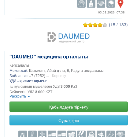
03.08.2026, 07:38
(15 / 133)
"DAUMED" медицина орталығы
Көпсалалы
Мекенжай:
Шымкент, Абай д-лы, 6, Радуга аялдамасы
Байланыс:
+7 (7252) ...
- Көрсету
УДЗ - қызмет ақысы:
Іш қуысының мүшелерін УДЗ
3 000
KZT
Бүйректің УДЗ
3 000
KZT
Раскрыть
Жамбас ағзаларының УДЗ
3 000
KZT
Лимфа түйіндерінің УДЗ
3 000
KZT
Қабылдауға тіркелу
Сүт бездерінің УДЗ
3 000
KZT
УДЗ жүктілікке арналған скрининг
3 000
KZT
Қалқанша безінің УДЗ
3 000
KZT
Сұрақ қою
Қосылыстардың УДЗ
3 000
KZT
Қуықасты безінің УДЗ
2 000
KZT
Қуықтың УДЗ
3 000
KZT