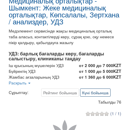
Медициналық орталықтар -
Шымкент: Жеке медициналық
орталықтар, Көпсалалы, Зертхана
/ анализдер, УДЗ
Медэлемент сервисінде жақсы медициналық орталық
таба аласыз, контактілерді көру, сұрақ қою, оқу немесе
пікір қалдыру, қабылдауға жазылу
УДЗ:
барлық бағаларды көру, бағаларды
салыстыру, клиниканы таңдау
Іш қуысының мүшелерін УДЗ
от 2 000 до 7 000KZT
Бүйректің УДЗ
от 1 000 до 5 000KZT
Жамбас ағзаларының УДЗ
от 1 360 до 6 000KZT
Лимфа түйіндерінің УДЗ
Раскрыть
от 1 500 до 8 000KZT
Сүт бездерінің УДЗ
от 1 535 до 6 000KZT
Сұрыптау:
Рейтинг бойынша
Күні бойынша
УДЗ жүктілікке арналған скрининг
от 1 385 до 8 000KZT
Қалқанша безінің УДЗ
от 1 380 до 4 000KZT
Табылды 76
Қосылыстардың УДЗ
от 1 300 до 5 000KZT
Қуықасты безінің УДЗ
от 1 000 до 4 000KZT
(1 / 1)
Қуықтың УДЗ
от 800 до 4 500KZT