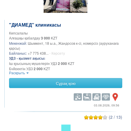
"ДИАМЕД" клиникасы
Көпсалалы
Алғашқы қабалдау
3 000
KZT
Мекенжай:
Шымкент, 18 ы.а., Жандосов к-сі, номерсіз (ауруханаға
қарсы)
Байланыс:
+7 775 438...
- Көрсету
УДЗ - қызмет ақысы:
Іш қуысының мүшелерін УДЗ
2 000
KZT
Бүйректің УДЗ
2 000
KZT
Раскрыть
Жамбас ағзаларының УДЗ
2 000
KZT
УДЗ жүктілікке арналған скрининг
2 000
KZT
Сұрақ қою
Қалқанша безінің УДЗ
2 000
KZT
Қуықасты безінің УДЗ
2 000
KZT
Қуықтың УДЗ
1 000
KZT
03.08.2026, 09:56
(2 / 13)