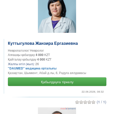
Куттыгулова Жанзира Ергазиевна
Невропатолог/ Невролог
Алғашқы қабалдау
4 000
KZT
Қайталау қабылдау
4 000
KZT
Жалпы өтіл (жыл):
26
"DAUMED" медицина орталығы
Қазақстан, Шымкент, Абай д-лы, 6, Радуга аялдамасы
Қабылдауға тіркелу
22.06.2026, 08:32
(1 / 1)