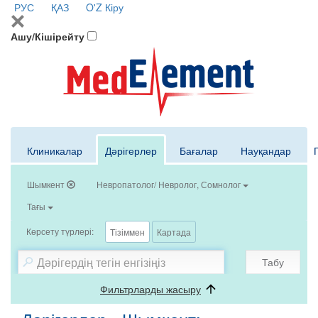
РУС
ҚАЗ
O'Z
Кіру
Ашу/Кішірейту
Клиникалар
Дәрігерлер
Бағалар
Науқандар
Шымкент
Невропатолог/ Невролог, Сомнолог
Тағы
Көрсету түрлері:
Тізіммен
Картада
Табу
Фильтрларды жасыру