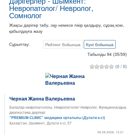
Дәрігерлер - Шымкент:
Невропатолог/ Невролог,
Сомнолог
Жақсы дәрігер табу, оқу немесе пікір қалдыру, сұрақ кою,
қабылдауға жазу
Сұрыптау:
Рейтинг бойынша
Күні бойынша
Табылды 94
(
35
/
59
)
(0 / 0)
Черная Жанна Валерьевна
Балалар невропатологы, Невропатолог/ Невролог, Функционалдық
диагностика дәрігері
"PREMIUM CLINIC" медицина орталығы (Дулати к-сі)
Қазақстан, Шымкент, Дулати к-сі, 57
06.08.2026, 12:21