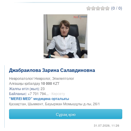
(0 / 0)
Джабраилова Зарина Салавдиновна
Невропатолог/ Невролог, Эпилептолог
Алғашқы қабалдау
10 000
KZT
Жалпы өтіл (жыл):
23
Байланыс:
+7 701 794...
- Көрсету
"MEREI MED" медицина орталығы
Қазақстан, Шымкент, Бауыржан Момышұлы д-лы, 26/1
Сұрақ қою
31.07.2026, 11:26