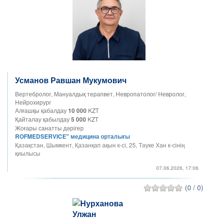
Усманов Равшан Мукумович
Вертебролог, Мануалдық терапвет, Невропатолог/ Невролог,
Нейрохирург
Алғашқы қабалдау
10 000
KZT
Қайталау қабылдау
5 000
KZT
Жоғары санатты дәрігер
ROFMEDSERVICE" медицина орталығы
Қазақстан, Шымкент, Қазанқап ақын к-сі, 25, Тәуке Хан к-сінің
қиылысы
07.06.2026, 17:06
(0 / 0)