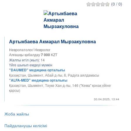
(0 / 0)
Артыкбаева Акмарал Мырзакуловна
Невропатолог/ Невролог
Алғашқы қабалдау
7 000
KZT
Жалпы өтіл (жыл):
14
Үйге шығып емдеуі мүмкін
"DAUMED" медицина орталығы
Қазақстан, Шымкент, Абай д-лы, 6, Радуга аялдамасы
"ALFA-MED" медицина орталығы
Қазақстан, Шымкент, Тәуке Хан д-лы, 146 ("Кема" қонақ үйіне
қарсы)
30.04.2025, 13:44
Жоба жайлы
Пайдаланушы келісімі