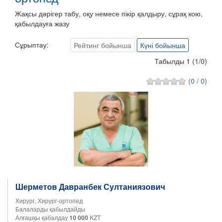
Жақсы дәрігер табу, оқу немесе пікір қалдыру, сұрақ кою,
қабылдауға жазу
Сұрыптау:
Рейтинг бойынша
Күні бойынша
Табылды 1
(
1
/
0
)
(0 / 0)
Шерметов Давранбек Султаниязович
Хирург, Хирург-ортопед
Балаларды қабылдайды
Алғашқы қабалдау
10 000
KZT