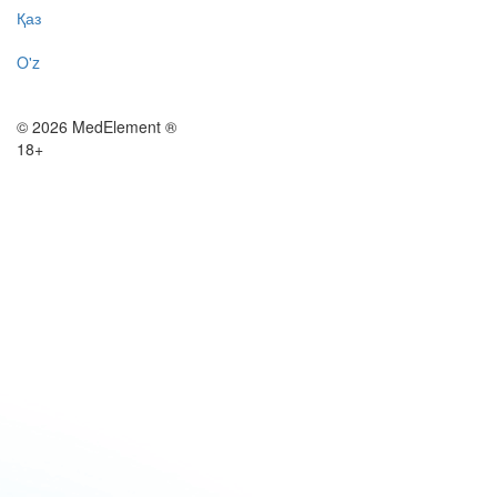
Қаз
O'z
© 2026 MedElement ®
18+