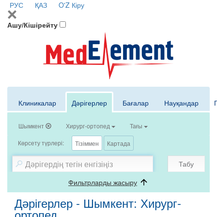
РУС
ҚАЗ
O'Z
Кіру
Ашу/Кішірейту
Клиникалар
Дәрігерлер
Бағалар
Науқандар
Шымкент
Хирург-ортопед
Тағы
Көрсету түрлері:
Тізіммен
Картада
Табу
Фильтрларды жасыру
Дәрігерлер - Шымкент: Хирург-
ортопед