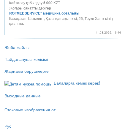
Қайталау қабылдау
5 000
KZT
Жоғары санатты дәрігер
ROFMEDSERVICE" медицина орталығы
Қазақстан, Шымкент, Қазанқап ақын к-сі, 25, Тәуке Хан к-сінің
қиылысы
11.03.2025, 16:46
Жоба жайлы
Пайдаланушы келісімі
Жарнама берушілерге
Балаларға көмек керек!
Выходные данные
Стоковые изображения от
Рус