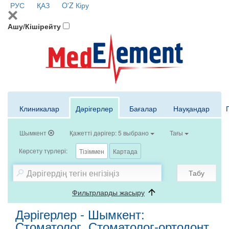
РУС
ҚАЗ
O'Z
Кіру
Ашу/Кішірейту
Клиникалар
Дәрігерлер
Бағалар
Науқандар
Шымкент
Қажетті дәрігер: 5 выбрано
Тағы
Көрсету түрлері:
Тізіммен
Картада
Табу
Фильтрларды жасыру
Дәрігерлер - Шымкент:
Стоматолог, Стоматолог-ортодонт,