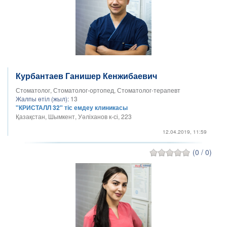
Курбантаев Ганишер Кенжибаевич
Стоматолог, Стоматолог-ортопед, Стоматолог-терапевт
Жалпы өтіл (жыл):
13
"КРИСТАЛЛ 32" тіс емдеу клиникасы
Қазақстан, Шымкент, Уәліханов к-сі, 223
12.04.2019, 11:59
(0 / 0)