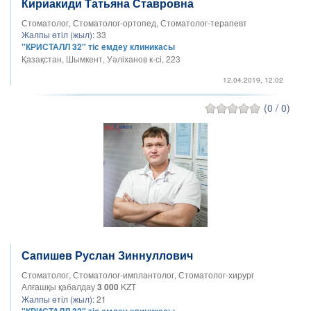
Кириакиди Татьяна Ставровна
Стоматолог, Стоматолог-ортопед, Стоматолог-терапевт
Жалпы өтіл (жыл):
33
"КРИСТАЛЛ 32" тіс емдеу клиникасы
Қазақстан, Шымкент, Уәліханов к-сі, 223
12.04.2019, 12:02
(0 / 0)
Сапишев Руслан Зиннуллович
Стоматолог, Стоматолог-имплантолог, Стоматолог-хирург
Алғашқы қабалдау
3 000
KZT
Жалпы өтіл (жыл):
21
"КРИСТАЛЛ 32" тіс емдеу клиникасы