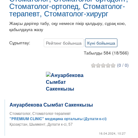
Стоматолог-ортопед, Стоматолог-
терапевт, Стоматолог-хирург
Жақсы дәрігер табу, оқу немесе пікір қалдыру, сұрақ кою,
қабылдауға жазу
Сұрыптау:
Рейтинг бойынша
Күні бойынша
Табылды 584
(
18
/
566
)
(0 / 0)
Ануарбекова Сымбат Сакенкызы
Стоматолог, Стоматолог-терапевт
"PREMIUM CLINIC" медицина орталығы (Дулати к-сі)
Қазақстан, Шымкент, Дулати к-сі, 57
16.04.2024, 10:27