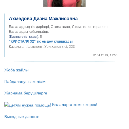
Ахмедова Диана Мажлисовна
Балалардың тіс дәрігері, Стоматолог, Стоматолог-терапевт
Балаларды қабылдайды
Жалпы өтіл (жыл):
8
"КРИСТАЛЛ 32" тіс емдеу клиникасы
Қазақстан, Шымкент, Уәліханов к-сі, 223
12.04.2019, 11:58
Жоба жайлы
Пайдаланушы келісімі
Жарнама берушілерге
Балаларға көмек керек!
Выходные данные