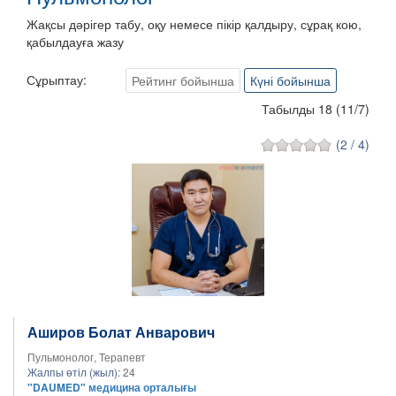
Жақсы дәрігер табу, оқу немесе пікір қалдыру, сұрақ кою,
қабылдауға жазу
Сұрыптау:
Рейтинг бойынша
Күні бойынша
Табылды 18
(
11
/
7
)
(2 / 4)
Аширов Болат Анварович
Пульмонолог, Терапевт
Жалпы өтіл (жыл):
24
"DAUMED" медицина орталығы