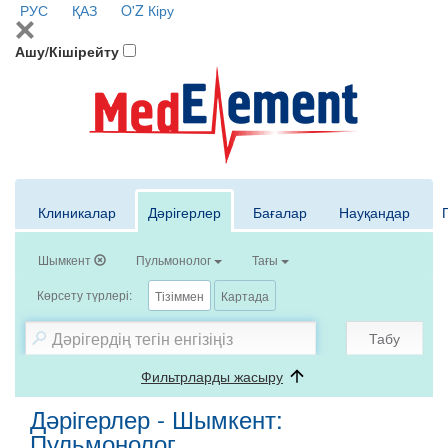
РУС
ҚАЗ
O'Z
Кіру
Ашу/Кішірейту
Клиникалар
Дәрігерлер
Бағалар
Науқандар
Шымкент
Пульмонолог
Тағы
Көрсету түрлері:
Тізіммен
Картада
Табу
Фильтрларды жасыру
Дәрігерлер - Шымкент:
Пульмонолог