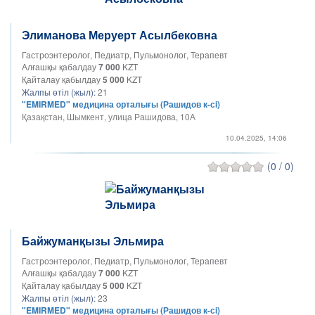
Элиманова Меруерт Асылбековна
Гастроэнтеролог, Педиатр, Пульмонолог, Терапевт
Алғашқы қабалдау
7 000
KZT
Қайталау қабылдау
5 000
KZT
Жалпы өтіл (жыл):
21
"EMIRMED" медицина орталығы (Рашидов к-сi)
Қазақстан, Шымкент, улица Рашидова, 10А
10.04.2025, 14:06
(0 / 0)
Байжуманқызы Эльмира
Гастроэнтеролог, Педиатр, Пульмонолог, Терапевт
Алғашқы қабалдау
7 000
KZT
Қайталау қабылдау
5 000
KZT
Жалпы өтіл (жыл):
23
"EMIRMED" медицина орталығы (Рашидов к-сi)