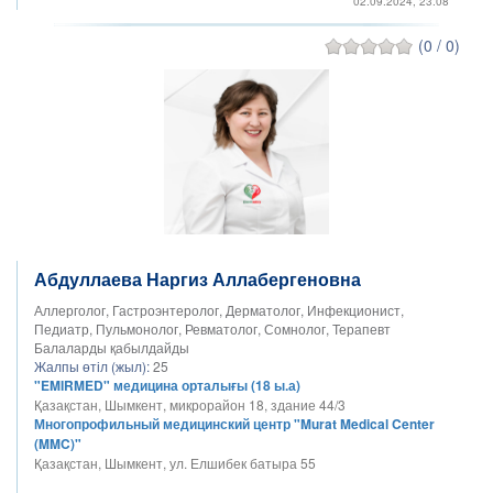
02.09.2024, 23:08
(0 / 0)
Абдуллаева Наргиз Аллабергеновна
Аллерголог, Гастроэнтеролог, Дерматолог, Инфекционист,
Педиатр, Пульмонолог, Ревматолог, Сомнолог, Терапевт
Балаларды қабылдайды
Жалпы өтіл (жыл):
25
"EMIRMED" медицина орталығы (18 ы.а)
Қазақстан, Шымкент, микрорайон 18, здание 44/3
Многопрофильный медицинский центр "Murat Medical Center
(MMC)"
Қазақстан, Шымкент, ул. Елшибек батыра 55