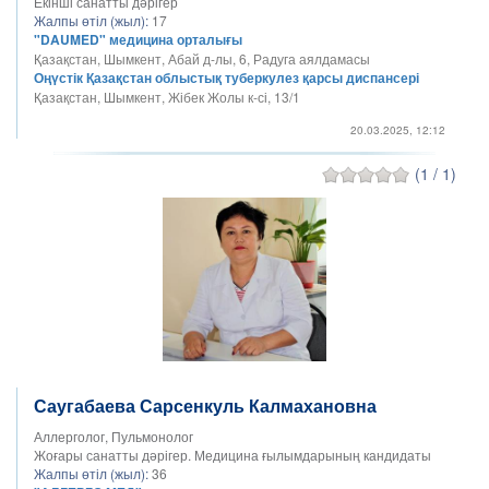
Екінші санатты дәрігер
Жалпы өтіл (жыл):
17
"DAUMED" медицина орталығы
Қазақстан, Шымкент, Абай д-лы, 6, Радуга аялдамасы
Оңүстік Қазақстан облыстық туберкулез қарсы диспансері
Қазақстан, Шымкент, Жібек Жолы к-сі, 13/1
20.03.2025, 12:12
(1 / 1)
Саугабаева Сарсенкуль Калмахановна
Аллерголог, Пульмонолог
Жоғары санатты дәрігер. Медицина ғылымдарының кандидаты
Жалпы өтіл (жыл):
36