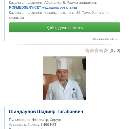
Қазақстан, Шымкент, Абай д-лы, 6, Радуга аялдамасы
ROFMEDSERVICE" медицина орталығы
Қазақстан, Шымкент, Қазанқап ақын к-сі, 25, Тәуке Хан к-сінің
қиылысы
Қабылдауға тіркелу
05.03.2026, 23:19
(0 / 0)
Шиндаулов Шадияр Тагабаевич
Пульмонолог, Фтизиатр, Хирург
Алғашқы қабалдау
1 400
KZT