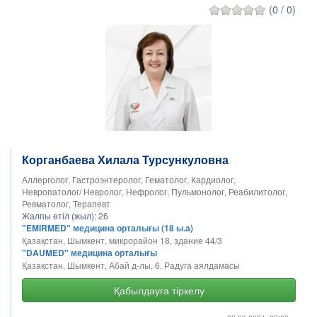
(0 / 0)
Корганбаева Хилала Турсункуловна
Аллерголог, Гастроэнтеролог, Гематолог, Кардиолог,
Невропатолог/ Невролог, Нефролог, Пульмонолог, Реабилитолог,
Ревматолог, Терапевт
Жалпы өтіл (жыл):
26
"EMIRMED" медицина орталығы (18 ы.а)
Қазақстан, Шымкент, микрорайон 18, здание 44/3
"DAUMED" медицина орталығы
Қазақстан, Шымкент, Абай д-лы, 6, Радуга аялдамасы
Қабылдауға тіркелу