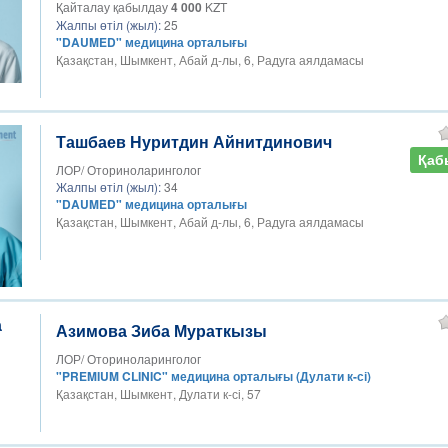
Қайталау қабылдау
4 000
KZT
Жалпы өтіл (жыл):
25
"DAUMED" медицина орталығы
Қазақстан, Шымкент, Абай д-лы, 6, Радуга аялдамасы
Ташбаев Нуритдин Айнитдинович
Қаб
ЛОР/ Оториноларинголог
Жалпы өтіл (жыл):
34
"DAUMED" медицина орталығы
Қазақстан, Шымкент, Абай д-лы, 6, Радуга аялдамасы
Азимова Зиба Мураткызы
ЛОР/ Оториноларинголог
"PREMIUM CLINIC" медицина орталығы (Дулати к-сі)
Қазақстан, Шымкент, Дулати к-сі, 57