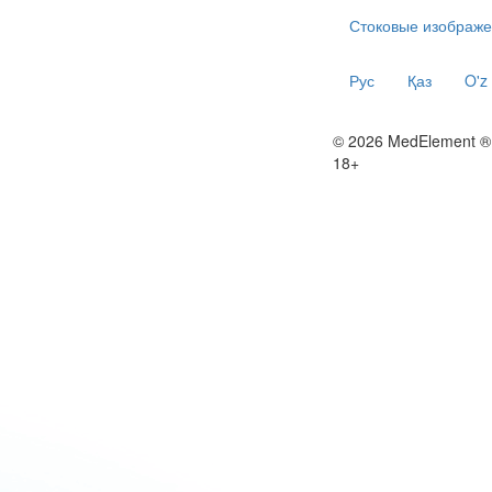
Стоковые изображе
Рус
Қаз
O'z
© 2026 MedElement ®
18+