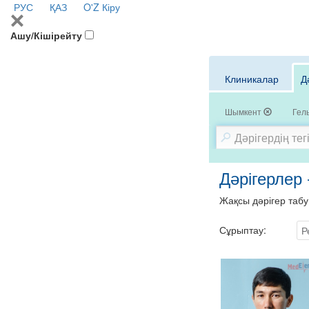
РУС
ҚАЗ
O'Z
Кіру
Ашу/Кішірейту
Клиникалар
Д
Шымкент
Гел
Дәрігерлер
Жақсы дәрігер табу
Сұрыптау:
Р