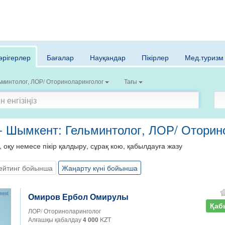
әрігерлер
Бағалар
Науқандар
Пікірлер
Мед.туризм
ьминтолог, ЛОР/ Оториноларинголог
Тағы
 - Шымкент: Гельминтолог, ЛОР/ Оторин
, оқу немесе пікір қалдыру, сұрақ кою, қабылдауға жазу
ейтинг бойынша
Жаңарту күні бойынша
Омиров Ербол Омирулы
Қаб
ЛОР/ Оториноларинголог
Алғашқы қабалдау
4 000
KZT