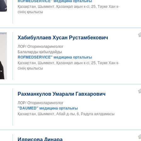
ROFMEDSERVICE" медицина орталығы
Қазақстан, Шымкент, Қазанқап ақын к-сі, 25, Тәуке Хан к-
сінің қиылысы
Хабибуллаев Хусан Рустамбекович
ЛОР/ Оториноларинголог
Балаларды қабылдайды
ROFMEDSERVICE" медицина орталығы
Қазақстан, Шымкент, Қазанқап ақын к-сі, 25, Тәуке Хан к-
сінің қиылысы
Рахманкулов Умарали Гавхарович
ЛОР/ Оториноларинголог
"DAUMED" медицина орталығы
Қазақстан, Шымкент, Абай д-лы, 6, Радуга аялдамасы
Идрисова Динара