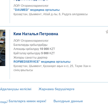
ЛОР/ Оториноларинголог
"DAUMED" медицина орталығы
Қазақстан, Шымкент, Абай д-лы, 6, Радуга аялдамасы
Ким Наталья Петровна
ЛОР/ Оториноларинголог
Балаларды қабылдайды
Алғашқы қабалдау
10 000
KZT
Қайталау қабылдау
5 000
KZT
Жоғары санатты дәрігер
ROFMEDSERVICE" медицина орталығы
Қазақстан, Шымкент, Қазанқап ақын к-сі, 25, Тәуке Хан к-
сінің қиылысы
йдаланушы келісімі
Жарнама берушілерге
Балаларға көмек керек!
Выходные данные