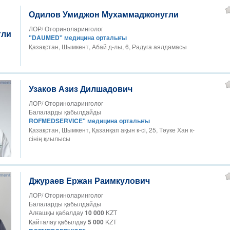
Одилов Умиджон Мухаммаджонугли
ЛОР/ Оториноларинголог
"DAUMED" медицина орталығы
Қазақстан, Шымкент, Абай д-лы, 6, Радуга аялдамасы
Узаков Азиз Дилшадович
ЛОР/ Оториноларинголог
Балаларды қабылдайды
ROFMEDSERVICE" медицина орталығы
Қазақстан, Шымкент, Қазанқап ақын к-сі, 25, Тәуке Хан к-
сінің қиылысы
Джураев Ержан Раимкулович
ЛОР/ Оториноларинголог
Балаларды қабылдайды
Алғашқы қабалдау
10 000
KZT
Қайталау қабылдау
5 000
KZT