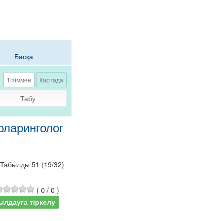
Басқа
Тізіммен
Картада
Табу
оларинголог
Табылды 51
(
19
/
32
)
(
0
/
0
)
ылдауға тіркелу