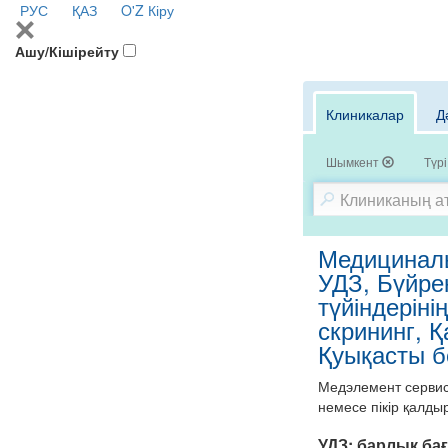
РУС
ҚАЗ
O'Z
Кіру
Ашу/Кішірейту
Клиникалар
Д
Шымкент
Түрі
Медициналы
УДЗ, Бүйре
түйіндеріні
скрининг, 
Қуықасты б
Медэлемент сервисі
немесе пікір қалды
УДЗ:
барлық бағ