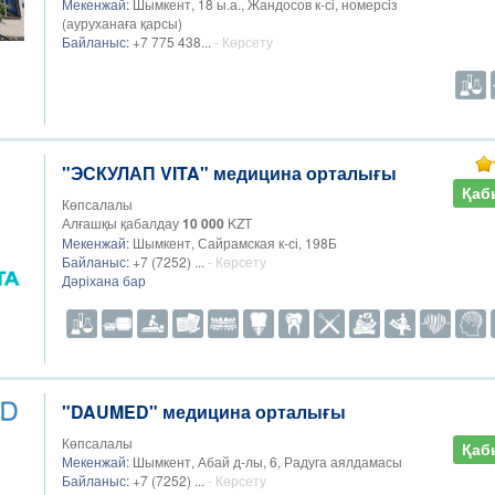
Мекенжай:
Шымкент, 18 ы.а., Жандосов к-сі, номерсіз
(ауруханаға қарсы)
Байланыс:
+7 775 438...
- Көрсету
"ЭСКУЛАП VITA" медицина орталығы
Қаб
Көпсалалы
Алғашқы қабалдау
10 000
KZT
Мекенжай:
Шымкент, Сайрамская к-сі, 198Б
Байланыс:
+7 (7252) ...
- Көрсету
Дәріхана бар
"DAUMED" медицина орталығы
Көпсалалы
Қаб
Мекенжай:
Шымкент, Абай д-лы, 6, Радуга аялдамасы
Байланыс:
+7 (7252) ...
- Көрсету