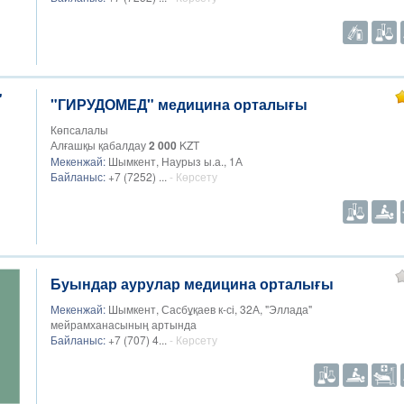
"ГИРУДОМЕД" медицина орталығы
Көпсалалы
Алғашқы қабалдау
2 000
KZT
Мекенжай:
Шымкент, Наурыз ы.а., 1А
Байланыс:
+7 (7252) ...
- Көрсету
Буындар аурулар медицина орталығы
Мекенжай:
Шымкент, Сасбұқаев к-сі, 32А, "Эллада"
мейрамханасының артында
Байланыс:
+7 (707) 4...
- Көрсету