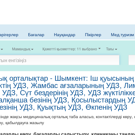
әрігерлер
Бағалар
Науқандар
Пікірлер
Мед.туризм
Мамандық
Қажетті қызметтер: 11 выбрано
Тағы
қ орталықтар - Шымкент: Іш қуысының
ктің УДЗ, Жамбас ағзаларының УДЗ, Л
ң УДЗ, Сүт бездерінің УДЗ, УДЗ жүктілікк
Қалқанша безінің УДЗ, Қосылыстардың У
езінің УДЗ, Қуықтың УДЗ, Өкпенің УДЗ
нде жақсы медициналық орталық таба аласыз, контактілерді көру, с
ру, қабылдауға жазылу
аларды көру, бағаларды салыстыру, клиниканы таңда