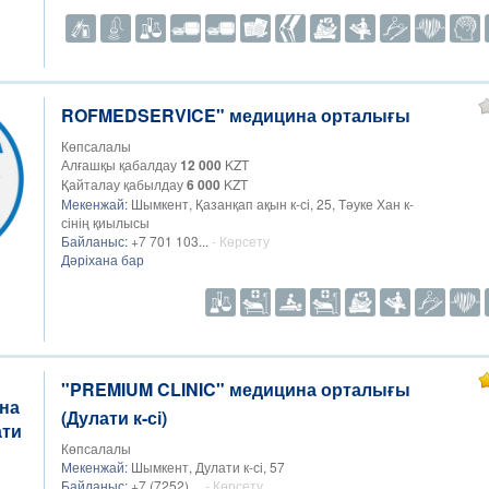
ROFMEDSERVICE" медицина орталығы
Көпсалалы
Алғашқы қабалдау
12 000
KZT
Қайталау қабылдау
6 000
KZT
Мекенжай:
Шымкент, Қазанқап ақын к-сі, 25, Тәуке Хан к-
сінің қиылысы
Байланыс:
+7 701 103...
- Көрсету
Дәріхана бар
"PREMIUM CLINIC" медицина орталығы
(Дулати к-сі)
Көпсалалы
Мекенжай:
Шымкент, Дулати к-сі, 57
Байланыс:
+7 (7252) ...
- Көрсету