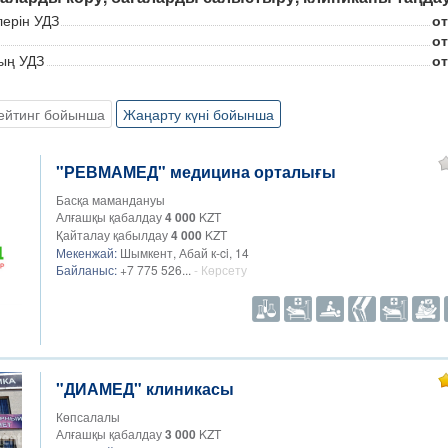
ерін УДЗ
от
от
ың УДЗ
от
 УДЗ
от
от
ейтинг бойынша
Жаңарту күні бойынша
лған скрининг
от
ДЗ
от
З
от
"РЕВМАМЕД" медицина орталығы
ДЗ
от
Басқа мамандануы
Алғашқы қабалдау
4 000
KZT
Қайталау қабылдау
4 000
KZT
Мекенжай:
Шымкент, Абай к-ci, 14
Байланыс:
+7 775 526...
- Көрсету
"ДИАМЕД" клиникасы
Көпсалалы
Алғашқы қабалдау
3 000
KZT