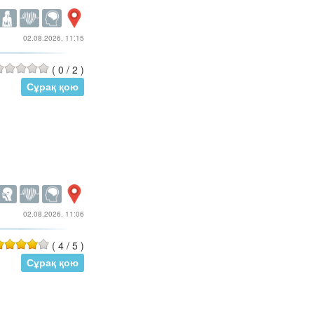
02.08.2026, 11:15
(
0
/
2
)
Сұрақ қою
02.08.2026, 11:06
(
4
/
5
)
Сұрақ қою