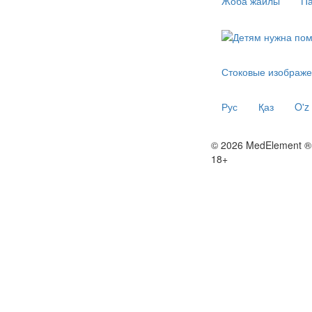
Жоба жайлы
Па
Стоковые изображе
Рус
Қаз
O'z
© 2026 MedElement ®
18+