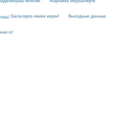
йдаланушы келісімі
Жарнама берушілерге
Балаларға көмек керек!
Выходные данные
ния от