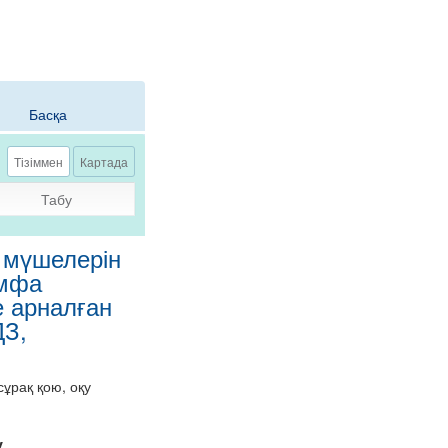
Басқа
Тізіммен
Картада
Табу
 мүшелерін
имфа
е арналған
ДЗ,
ұрақ қою, оқу
у