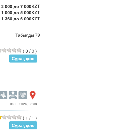
 2 000 до 7 000KZT
 1 000 до 5 000KZT
 1 360 до 6 000KZT
 1 500 до 8 000KZT
 1 535 до 6 000KZT
Табылды 79
 1 385 до 8 000KZT
 1 380 до 4 000KZT
 1 300 до 5 000KZT
(
0
/
0
)
 1 000 до 4 000KZT
Сұрақ қою
от 800 до 4 500KZT
04.08.2026, 08:38
(
1
/
1
)
Сұрақ қою