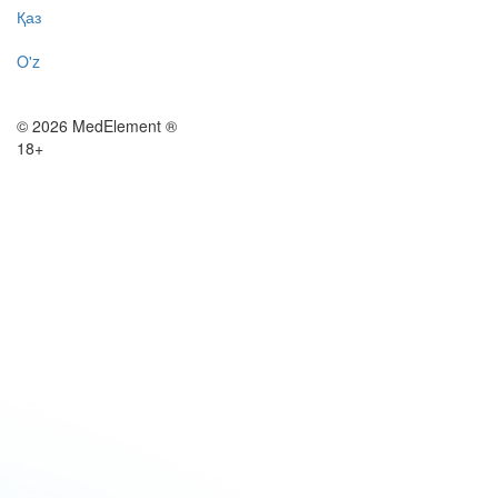
Қаз
O'z
© 2026 MedElement ®
18+