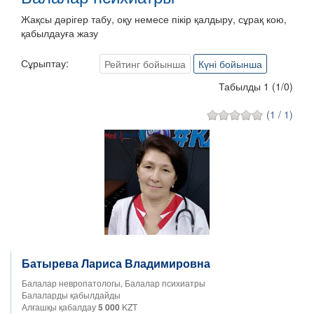
Жақсы дәрігер табу, оқу немесе пікір қалдыру, сұрақ кою,
қабылдауға жазу
Сұрыптау:
Рейтинг бойынша
Күні бойынша
Табылды 1
(
1
/
0
)
(1 / 1)
Батырева Лариса Владимировна
Балалар невропатологы, Балалар психиатры
Балаларды қабылдайды
Алғашқы қабалдау
5 000
KZT