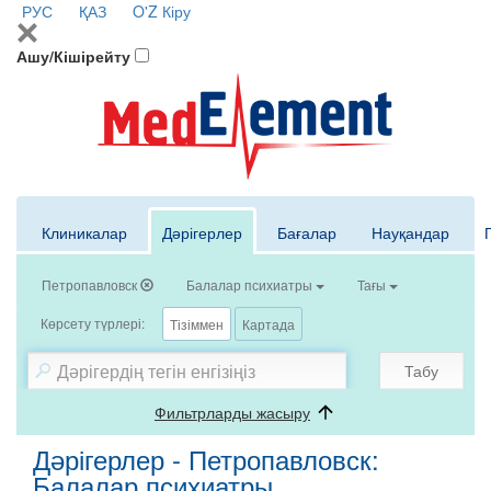
РУС
ҚАЗ
O'Z
Кіру
Ашу/Кішірейту
Клиникалар
Дәрігерлер
Бағалар
Науқандар
Петропавловск
Балалар психиатры
Тағы
Көрсету түрлері:
Тізіммен
Картада
Табу
Фильтрларды жасыру
Дәрігерлер - Петропавловск:
Балалар психиатры