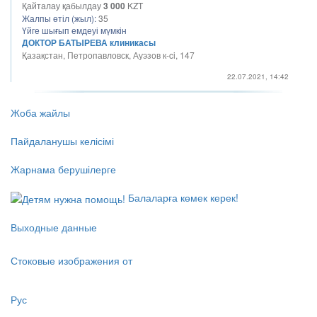
Қайталау қабылдау
3 000
KZT
Жалпы өтіл (жыл):
35
Үйге шығып емдеуі мүмкін
ДОКТОР БАТЫРЕВА клиникасы
Қазақстан, Петропавловск, Ауэзов к-ci, 147
22.07.2021, 14:42
Жоба жайлы
Пайдаланушы келісімі
Жарнама берушілерге
Балаларға көмек керек!
Выходные данные
Стоковые изображения от
Рус