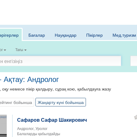
әрігерлер
Бағалар
Науқандар
Пікірлер
Мед.туризм
ог
Тағы
- Ақтау: Андролог
, оқу немесе пікір қалдыру, сұрақ кою, қабылдауға жазу
ейтинг бойынша
Жаңарту күні бойынша
Сафаров Сафар Шакирович
Андролог, Уролог
Балаларды қабылдайды