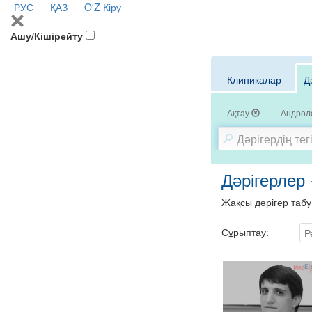
РУС
ҚАЗ
O'Z
Кіру
Ашу/Кішірейту
Клиникалар
Д
Ақтау
Андрол
Дәрігерлер 
Жақсы дәрігер табу
Сұрыптау:
Р