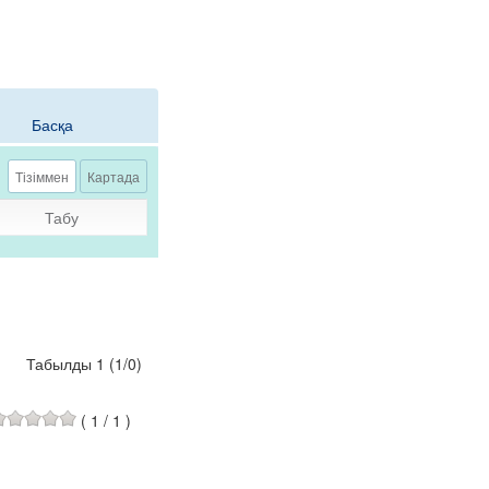
Басқа
Тізіммен
Картада
Табу
Табылды 1
(
1
/
0
)
(
1
/
1
)