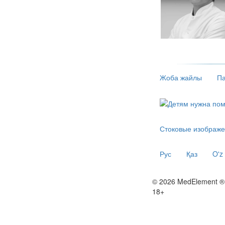
Жоба жайлы
Па
Стоковые изображе
Рус
Қаз
O'z
© 2026 MedElement ®
18+