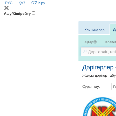
РУС
ҚАЗ
O'Z
Кіру
Ашу/Кішірейту
Клиникалар
Д
Ақтау
Терапе
Дәрігерлер 
Жақсы дәрігер табу
Сұрыптау:
Р