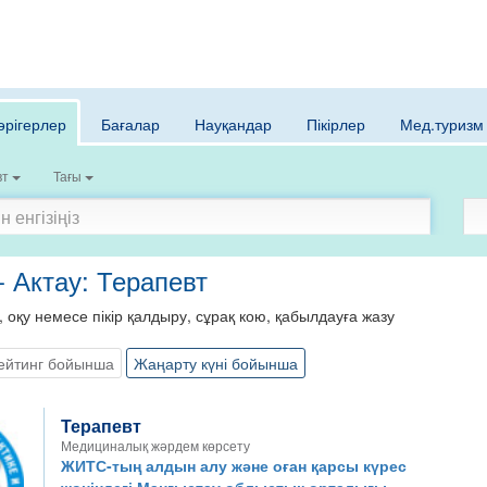
әрігерлер
Бағалар
Науқандар
Пікірлер
Мед.туризм
вт
Тағы
- Актау: Терапевт
, оқу немесе пікір қалдыру, сұрақ кою, қабылдауға жазу
ейтинг бойынша
Жаңарту күні бойынша
Терапевт
Медициналық жәрдем көрсету
ЖИТС-тың алдын алу және оған қарсы күрес