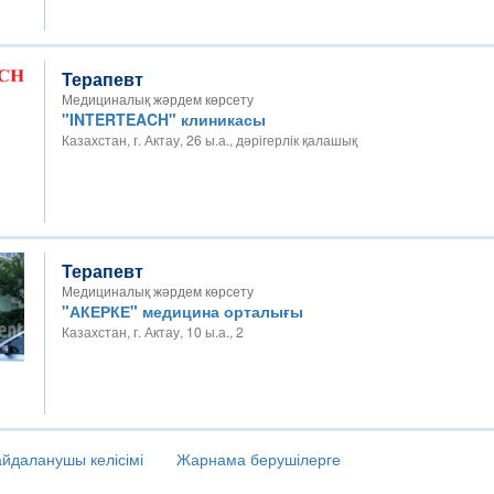
Терапевт
Медициналық жәрдем көрсету
"INTERTEACH" клиникасы
Казахстан, г. Актау, 26 ы.а., дәрігерлік қалашық
Терапевт
Медициналық жәрдем көрсету
"АКЕРКЕ" медицина орталығы
Казахстан, г. Актау, 10 ы.а., 2
йдаланушы келісімі
Жарнама берушілерге