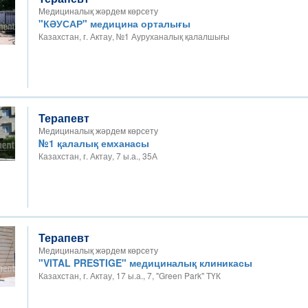
Медициналық жәрдем көрсету
"КӘУСАР" медицина орталығы
Казахстан, г. Актау, №1 Ауруханалық қалалшығы
Терапевт
Медициналық жәрдем көрсету
№1 қалалық емханасы
Казахстан, г. Актау, 7 ы.а., 35А
Терапевт
Медициналық жәрдем көрсету
"VITAL PRESTIGE" медициналық клиникасы
Казахстан, г. Актау, 17 ы.а., 7, "Green Park" ТҮК