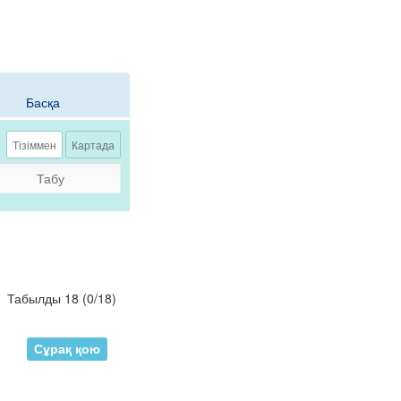
Басқа
Тізіммен
Картада
Табу
Табылды 18
(
0
/
18
)
Сұрақ қою