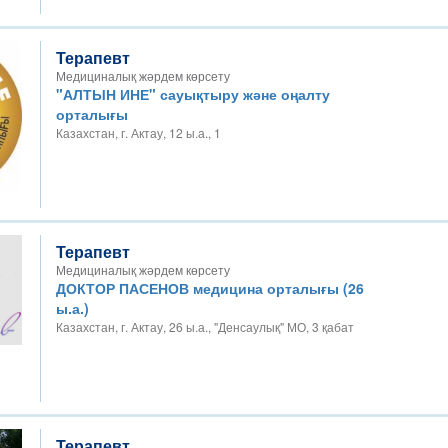
Терапевт
Медициналық жәрдем көрсету
"АЛТЫН ИНЕ" сауықтыру және оңалту
орталығы
Казахстан, г. Актау, 12 ы.а., 1
Терапевт
Медициналық жәрдем көрсету
ДОКТОР ПАСЕНОВ медицина орталығы (26
ы.а.)
Казахстан, г. Актау, 26 ы.а., "Денсаулық" МО, 3 қабат
Терапевт