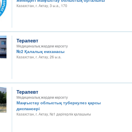
жөніндегі Маңғыстау облыстық орталығы
Казахстан, г. Актау, 3 ы.а., 170
Терапевт
Медициналық жәрдем көрсету
№2 Қалалық емханасы
Казахстан, г. Актау, 26 ы.а.
Терапевт
Медициналық жәрдем көрсету
Маңғыстау облыстық туберкулез қарсы
диспансері
Казахстан, г. Актау, №1 дәрігерлік қалашығы