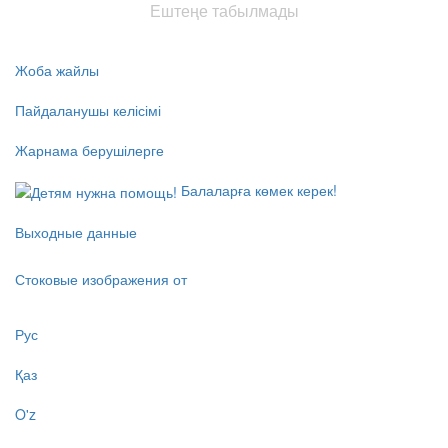
Ештеңе табылмады
Жоба жайлы
Пайдаланушы келісімі
Жарнама берушілерге
Балаларға көмек керек!
Выходные данные
Стоковые изображения от
Рус
Қаз
O'z