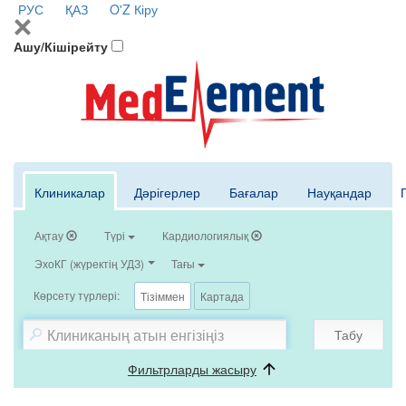
РУС
ҚАЗ
O'Z
Кіру
Ашу/Кішірейту
Клиникалар
Дәрігерлер
Бағалар
Науқандар
Ақтау
Түрі
Кардиологиялық
ЭхоКГ (жүректің УДЗ)
Тағы
Көрсету түрлері:
Тізіммен
Картада
Табу
Фильтрларды жасыру