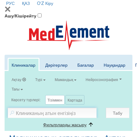
РУС
ҚАЗ
O'Z
Кіру
Ашу/Кішірейту
Клиникалар
Дәрігерлер
Бағалар
Науқандар
Ақтау
Түрі
Мамандық
Нейросонография
Тағы
Көрсету түрлері:
Тізіммен
Картада
Табу
Фильтрларды жасыру