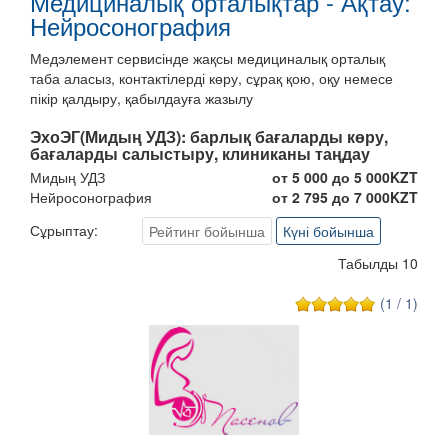
Медициналық орталықтар - Ақтау:
Нейросонография
Медэлемент сервисінде жақсы медициналық орталық
таба аласыз, контактілерді көру, сұрақ қою, оқу немесе
пікір қалдыру, қабылдауға жазылу
ЭхоЭГ(Мидың УДЗ):
барлық бағаларды көру,
бағаларды салыстыру, клиниканы таңдау
Мидың УДЗ
от 5 000 до 5 000KZT
Нейросонография
от 2 795 до 7 000KZT
Сұрыптау:
Рейтинг бойынша
Күні бойынша
Табылды 10
(1 / 1)