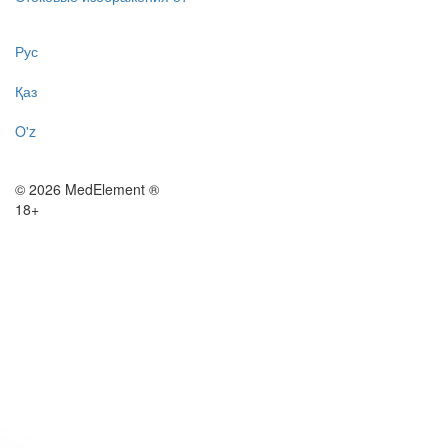
Рус
Қаз
O'z
© 2026 MedElement ®
18+