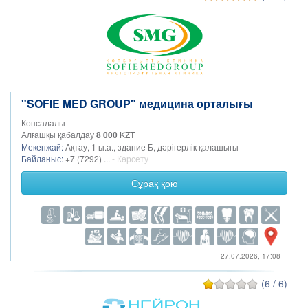
"SOFIE MED GROUP" медицина орталығы
Көпсалалы
Алғашқы қабалдау
8 000
KZT
Мекенжай:
Ақтау, 1 ы.а., здание Б, дәрігерлік қалашығы
Байланыс:
+7 (7292) ...
- Көрсету
Сұрақ қою
27.07.2026, 17:08
(6 / 6)