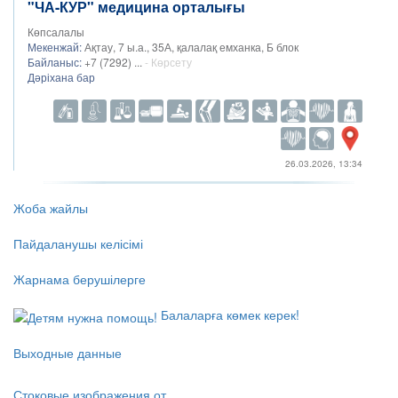
"ЧА-КУР" медицина орталығы
Көпсалалы
Мекенжай:
Ақтау, 7 ы.а., 35А, қалалақ емханка, Б блок
Байланыс:
+7 (7292) ...
- Көрсету
Дәріхана бар
26.03.2026, 13:34
Жоба жайлы
Пайдаланушы келісімі
Жарнама берушілерге
Балаларға көмек керек!
Выходные данные
Стоковые изображения от