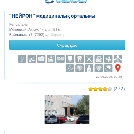
"НЕЙРОН" медициналық орталығы
Көпсалалы
Мекенжай:
Ақтау, 14 ы.а., 51Б
Байланыс:
+7 (7292) ...
- Көрсету
Сұрақ қою
22.06.2026, 09:10
(3 / 3)