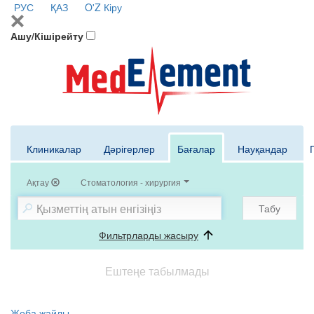
РУС
ҚАЗ
O'Z
Кіру
Ашу/Кішірейту
Клиникалар
Дәрігерлер
Бағалар
Науқандар
Ақтау
Стоматология - хирургия
Табу
Фильтрларды жасыру
Ештеңе табылмады
Жоба жайлы