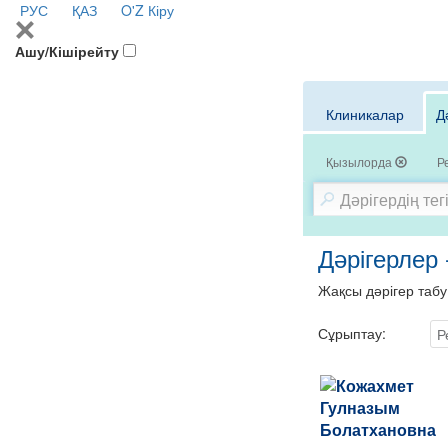
РУС
ҚАЗ
O'Z
Кіру
Ашу/Кішірейту
Клиникалар
Д
Қызылорда
Р
Дәрігерлер
Жақсы дәрігер табу
Сұрыптау:
Р