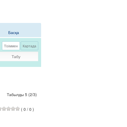
Басқа
Тізіммен
Картада
Табу
Табылды 5
(
2
/
3
)
(
0
/
0
)