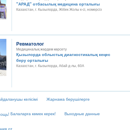
"АРАД" отбасылық медицина орталығы
Казахстан, г. Кызылорда, Жібек Жолы к-сі, номерсіз
Ревматолог
Медициналық жәрдем көрсету
Қызылорда облыстық диагностикалық кеңес
беру орталығы
Казахстан, г. Кызылорда, Абай д-лы, 60А
йдаланушы келісімі
Жарнама берушілерге
Балаларға көмек керек!
Выходные данные
ния от