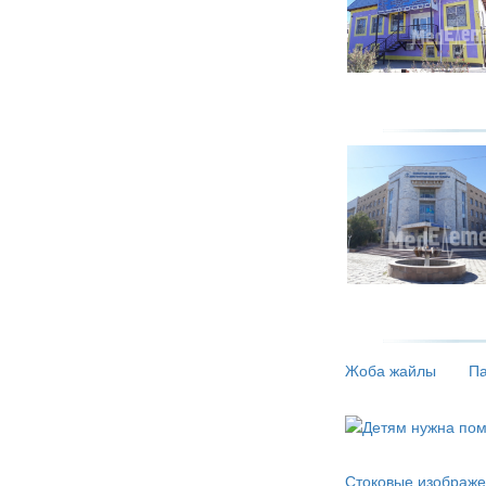
Жоба жайлы
Па
Стоковые изображе