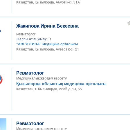
Қазақстан, Қызылорда, Абуов к-сі, 31А
Жакипова Ирина Бекеевна
Ревматолог
Жалпы өтіл (жыл):
31
"АВГУСТИНА" медицина орталығы
Қазақстан, Қызылорда, Ауезов к-сі, 21
Ревматолог
Медициналық жәрдем көрсету
Қызылорда облыстық медицина орталығы
Казахстан, г. Кызылорда, Абай д-лы, 65
Ревматолог
Медициналық жәрдем көрсету