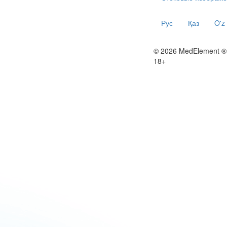
Рус
Қаз
O'z
© 2026 MedElement ®
18+