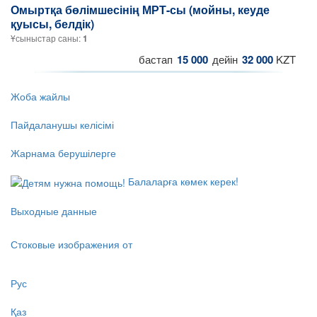
Омыртқа бөлімшесінің МРТ-сы (мойны, кеуде
қуысы, белдік)
Ұсыныстар саны:
1
бастап
15 000
дейін
32 000
KZT
Жоба жайлы
Пайдаланушы келісімі
Жарнама берушілерге
Балаларға көмек керек!
Выходные данные
Стоковые изображения от
Рус
Қаз