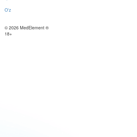
O'z
© 2026 MedElement ®
18+