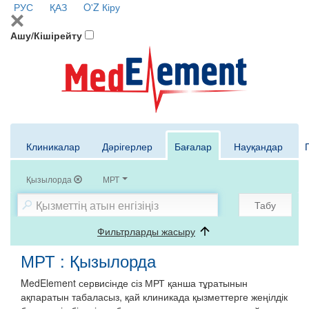
РУС
ҚАЗ
O'Z
Кіру
Ашу/Кішірейту
Клиникалар
Дәрігерлер
Бағалар
Науқандар
Қызылорда
МРТ
Табу
Фильтрларды жасыру
МРТ : Қызылорда
MedElement сервисінде сіз МРТ қанша тұратынын
ақпаратын табаласыз, қай клиникада қызметтерге жеңілдік