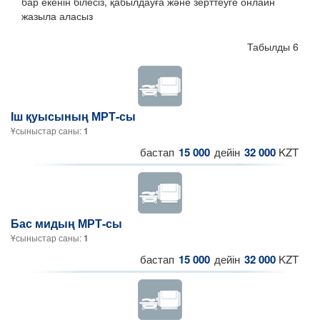
бар екенін білесіз, қабылдауға және зерттеуге онлайн
жазыла аласыз
Табылды 6
Іш қуысының МРТ-сы
Ұсыныстар саны:
1
бастап
15 000
дейін
32 000
KZT
Бас мидың МРТ-сы
Ұсыныстар саны:
1
бастап
15 000
дейін
32 000
KZT