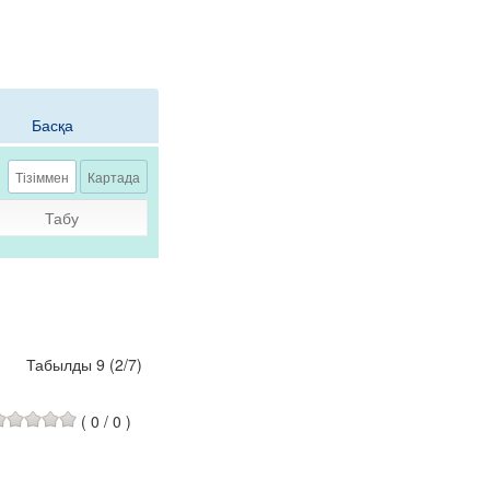
Басқа
Тізіммен
Картада
Табу
Табылды 9
(
2
/
7
)
(
0
/
0
)