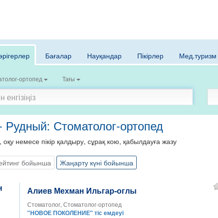
әрігерлер
Бағалар
Науқандар
Пікірлер
Мед.туризм
атолог-ортопед
Тағы
 - Рудный: Стоматолог-ортопед
, оқу немесе пікір қалдыру, сұрақ кою, қабылдауға жазу
ейтинг бойынша
Жаңарту күні бойынша
Алиев Мехман Ильгар-оглы
Стоматолог, Стоматолог-ортопед
"НОВОЕ ПОКОЛЕНИЕ" тіс емдеуі