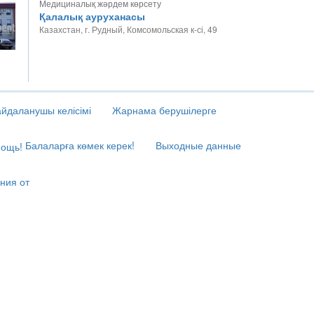
Медициналық жәрдем көрсету
Қалалық ауруханасы
Казахстан, г. Рудный, Комсомольская к-сі, 49
йдаланушы келісімі
Жарнама берушілерге
Балаларға көмек керек!
Выходные данные
ния от