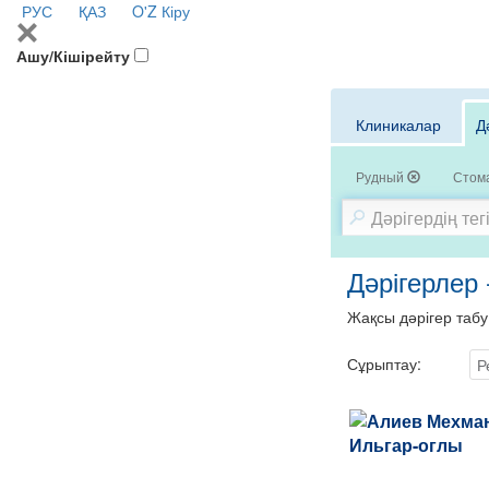
РУС
ҚАЗ
O'Z
Кіру
Ашу/Кішірейту
Клиникалар
Д
Рудный
Стом
Дәрігерлер
Жақсы дәрігер табу
Сұрыптау:
Р