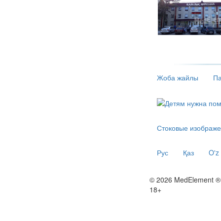
Жоба жайлы
Па
Стоковые изображе
Рус
Қаз
O'z
© 2026 MedElement ®
18+