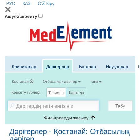
РУС
ҚАЗ
O'Z
Кіру
Ашу/Кішірейту
Клиникалар
Дәрігерлер
Бағалар
Науқандар
Қостанай
Отбасылық дәрігер
Тағы
Көрсету түрлері:
Тізіммен
Картада
Табу
Фильтрларды жасыру
Дәрігерлер - Қостанай: Отбасылық
дәрігер