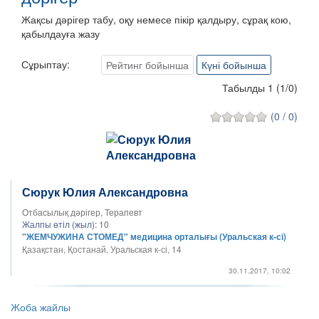
Жақсы дәрігер табу, оқу немесе пікір қалдыру, сұрақ кою,
қабылдауға жазу
Сұрыптау:
Рейтинг бойынша
Күні бойынша
Табылды 1
(
1
/
0
)
(0 / 0)
Сюрук Юлия Александровна
Отбасылық дәрігер, Терапевт
Жалпы өтіл (жыл):
10
"ЖЕМЧУЖИНА СТОМЕД" медицина орталығы (Уральская к-сі)
Қазақстан, Қостанай, Уральская к-сі, 14
30.11.2017, 10:02
Жоба жайлы