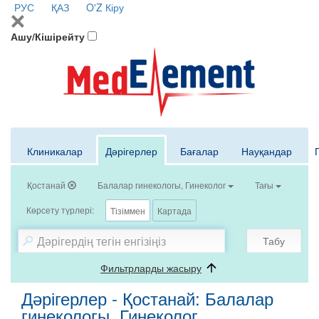
РУС
ҚАЗ
O'Z
Кіру
Ашу/Кішірейту
Клиникалар
Дәрігерлер
Бағалар
Науқандар
Қостанай
Балалар гинекологы, Гинеколог
Тағы
Көрсету түрлері:
Тізіммен
Картада
Табу
Фильтрларды жасыру
Дәрігерлер - Қостанай: Балалар
гинекологы, Гинеколог