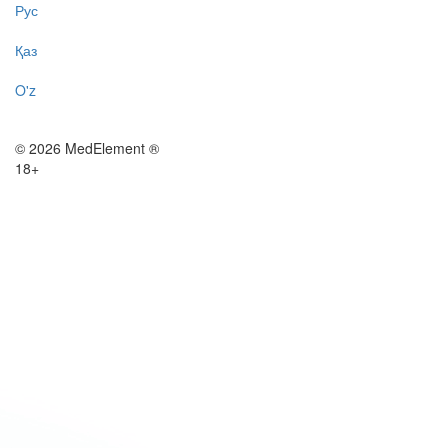
Рус
Қаз
O'z
© 2026 MedElement ®
18+