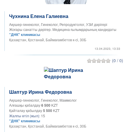
Чухнина Елена Галиевна
Акушер-гинеколог, Гинеколог, Репродуктолог, УЗИ дәрігері
Жоғары санатты дәрігер. Медицина ғылымдарының кандидаты
"ДНК" клиникасы
Қазақстан, Қостанай, Баймағамбетов к-ci, 30Б
13.04.2023, 13:33
(0 / 0)
Шаптур Ирина Федоровна
Акушер-гинеколог, Гинеколог, Маммолог
Алғашқы қабалдау
6 500
KZT
Қайталау қабылдау
5 500
KZT
Жалпы өтіл (жыл):
15
"ДНК" клиникасы
Қазақстан, Қостанай, Баймағамбетов к-ci, 30Б