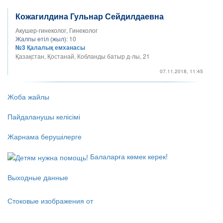
Кожагилдина Гульнар Сейдилдаевна
Акушер-гинеколог, Гинеколог
Жалпы өтіл (жыл):
10
№3 Қалалық емханасы
Қазақстан, Қостанай, Кобланды батыр д-лы, 21
07.11.2018, 11:45
Жоба жайлы
Пайдаланушы келісімі
Жарнама берушілерге
Балаларға көмек керек!
Выходные данные
Стоковые изображения от