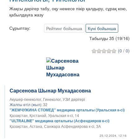
Жақсы дәрігер табу, оқу немесе пікір қалдыру, сұрақ кою,
қабылдауға жазу
Сұрыптау:
Рейтинг бойынша
Күні бойынша
Табылды 35
(
19
/
16
)
(0 / 0)
Сарсенова Шынар Мухадасовна
Акушер-гинеколог, Гинеколог, УЗИ дәрігері
Жалпы өтіл (жыл):
32
"ЖЕМЧУЖИНА СТОМЕД" медицина орталығы (Уральская к-сі)
Қазақстан, Қостанай, Уральская к-сі, 14
"ULTRALINE" медицина орталығы (Асфендияров к-сі)
Қазақстан, Астана, Санжара Асфендиярова к-ci, 3А
25.12.2024, 12:16