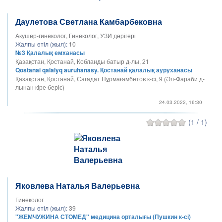
Даулетова Светлана Камбарбековна
Акушер-гинеколог, Гинеколог, УЗИ дәрігері
Жалпы өтіл (жыл):
10
№3 Қалалық емханасы
Қазақстан, Қостанай, Кобланды батыр д-лы, 21
Qostanai qalalyq auruhanasy. Қостанай қалалық ауруханасы
Қазақстан, Қостанай, Сағадат Нұрмағамбетов к-сі, 9 (Әл-Фараби д-
лынан кіре беріс)
24.03.2022, 16:30
(1 / 1)
Яковлева Наталья Валерьевна
Гинеколог
Жалпы өтіл (жыл):
39
"ЖЕМЧУЖИНА СТОМЕД" медицина орталығы (Пушкин к-сі)