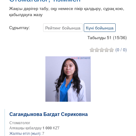
Жақсы дәрігер табу, оқу немесе пікір қалдыру, сұрақ кою,
қабылдауға жазу
Сұрыптау:
Рейтинг бойынша
Күні бойынша
Табылды 51
(
15
/
36
)
(0 / 0)
Сагандыкова Багдат Сериковна
Стоматолог
Алғашқы қабалдау
1 000
KZT
Жалпы өтіл (жыл):
7