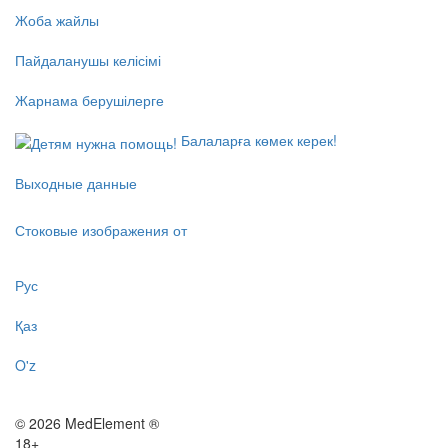
Жоба жайлы
Пайдаланушы келісімі
Жарнама берушілерге
Балаларға көмек керек!
Выходные данные
Стоковые изображения от
Рус
Қаз
O'z
© 2026 MedElement ®
18+