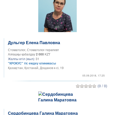
Дульгер Елена Павловна
Стоматолог, Стоматолог-терапевт
Алғашқы қабалдау
2 000
KZT
Жалпы өтіл (жыл):
31
"КРОКУС" тіс емдеу клиникасы
Қазақстан, Қостанай, Дощанов к-сі, 19
05.09.2018, 17:25
(0 / 0)
Сердобинцева Галина Маратовна