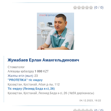
(0 / 0)
Жумабаев Ерлан Амангельдинович
Стоматолог
Алғашқы қабалдау
1 000
KZT
Жалпы өтіл (жыл):
23
"PROTETIKA" тіс емдеу
Қазақстан, Қостанай, Абая д-лы, 112
Тіс емдеу (Леонид Беда к-сі, 26)
Қазақстан, Қостанай, Леонид Беда к-сі, 26 ( №59 дәріханасы)
04.12.2023, 19:22
(0 / 0)