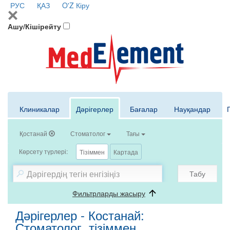
РУС
ҚАЗ
O'Z
Кіру
Ашу/Кішірейту
Клиникалар
Дәрігерлер
Бағалар
Науқандар
Қостанай
Стоматолог
Тағы
Көрсету түрлері:
Тізіммен
Картада
Табу
Фильтрларды жасыру
Дәрігерлер - Костанай:
Стоматолог, тізіммен