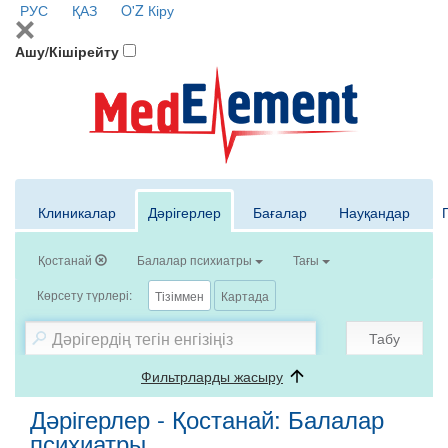
РУС
ҚАЗ
O'Z
Кіру
Ашу/Кішірейту
Клиникалар
Дәрігерлер
Бағалар
Науқандар
Қостанай
Балалар психиатры
Тағы
Көрсету түрлері:
Тізіммен
Картада
Табу
Фильтрларды жасыру
Дәрігерлер - Қостанай: Балалар
психиатры