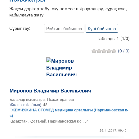
Жақсы дәрігер табу, оқу немесе пікір қалдыру, сұрақ кою,
қабылдауға жазу
Сұрыптау:
Рейтинг бойынша
Күні бойынша
Табылды 1
(
1
/
0
)
(0 / 0)
Миронов Владимир Васильевич
Балалар психиатры, Психотерапевт
Жалпы өтіл (жыл):
48
"ЖЕМЧУЖИНА СТОМЕД медицина орталығы (Наримановская к-
с)
Қазақстан, Қостанай, Наримановская к-сі, 54
29.11.2017, 09:40