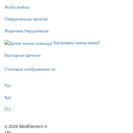
Жоба жайлы
Пайдаланушы келісімі
Жарнама берушілерге
Балаларға көмек керек!
Выходные данные
Стоковые изображения от
Рус
Қаз
O'z
© 2026 MedElement ®
18+