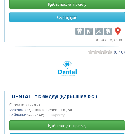
Қабылдауға тіркелу
Сұрақ қою
03.08.2026, 08:40
(0 / 0)
"DENTAL" тіс емдеуі (Қарбышев к-сі)
Стоматологиялық
Мекенжай:
Қостанай, Береке ы.а., 50
Байланыс:
+7 (7142) ...
- Көрсету
Қабылдауға тіркелу