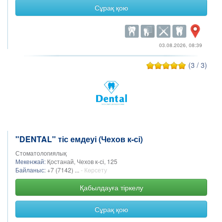
Сұрақ қою
03.08.2026, 08:39
(3 / 3)
"DENTAL" тіс емдеуі (Чехов к-сі)
Стоматологиялық
Мекенжай:
Қостанай, Чехов к-сі, 125
Байланыс:
+7 (7142) ...
- Көрсету
Қабылдауға тіркелу
Сұрақ қою