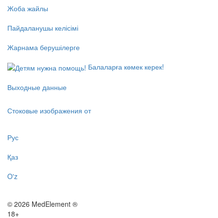
Жоба жайлы
Пайдаланушы келісімі
Жарнама берушілерге
Балаларға көмек керек!
Выходные данные
Стоковые изображения от
Рус
Қаз
O'z
© 2026 MedElement ®
18+