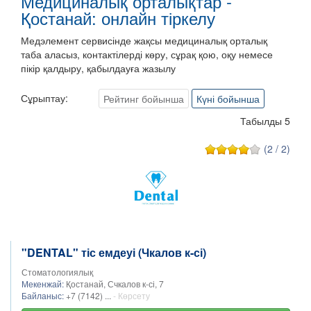
Медициналық орталықтар -
Қостанай: онлайн тіркелу
Медэлемент сервисінде жақсы медициналық орталық
таба аласыз, контактілерді көру, сұрақ қою, оқу немесе
пікір қалдыру, қабылдауға жазылу
Сұрыптау:
Рейтинг бойынша
Күні бойынша
Табылды 5
(2 / 2)
"DENTAL" тіс емдеуі (Чкалов к-сі)
Стоматологиялық
Мекенжай:
Қостанай, Счкалов к-сі, 7
Байланыс:
+7 (7142) ...
- Көрсету