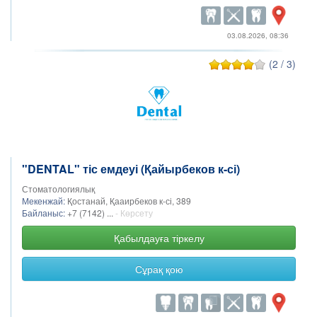
03.08.2026, 08:36
(2 / 3)
"DENTAL" тіс емдеуі (Қайырбеков к-сі)
Стоматологиялық
Мекенжай:
Қостанай, Қааирбеков к-сі, 389
Байланыс:
+7 (7142) ...
- Көрсету
Қабылдауға тіркелу
Сұрақ қою