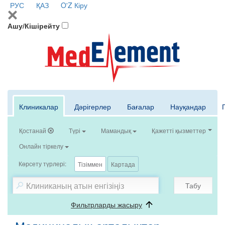
РУС
ҚАЗ
O'Z
Кіру
Ашу/Кішірейту
Клиникалар
Дәрігерлер
Бағалар
Науқандар
Қостанай
Түрі
Мамандық
Қажетті қызметтер
Онлайн тіркелу
Көрсету түрлері:
Тізіммен
Картада
Табу
Фильтрларды жасыру