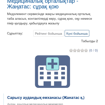
Медициналық орталықтар -
Жаңатас: сұрақ қою
Медэлемент сервисінде жақсы медициналық орталық
таба аласыз, контактілерді көру, сұрақ қою, оқу немесе
пікір қалдыру, қабылдауға жазылу
Сұрыптау:
Рейтинг бойынша
Күні бойынша
Табылды 2
(0 / 0)
Сарысу аудандық емханасы (Жанатас қ.)
Аудан, ауылдық медициналық мекемелер