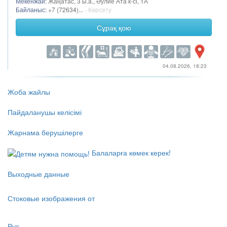
Мекенжай:
Жаңатас, 3 ы.а., Әулие Ата к-сі, 1А
Байланыс:
+7 (72634)...
- Көрсету
Сұрақ қою
04.08.2026, 18:23
Жоба жайлы
Пайдаланушы келісімі
Жарнама берушілерге
Балаларға көмек керек!
Выходные данные
Стоковые изображения от
Рус