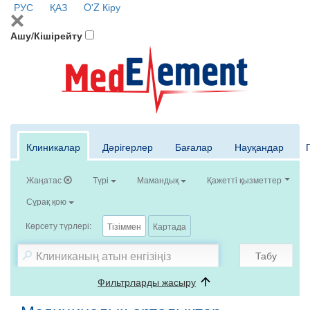
РУС
ҚАЗ
O'Z
Кіру
Ашу/Кішірейту
Клиникалар
Дәрігерлер
Бағалар
Науқандар
Жаңатас
Түрі
Мамандық
Қажетті қызметтер
Сұрақ қою
Көрсету түрлері:
Тізіммен
Картада
Табу
Фильтрларды жасыру