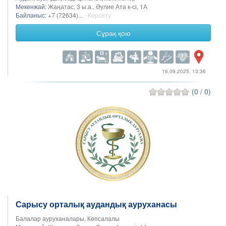
Мекенжай:
Жаңатас, 3 ы.а., Әулие Ата к-сі, 1А
Байланыс:
+7 (72634)...
- Көрсету
Сұрақ қою
16.09.2025, 13:36
(0 / 0)
Сарысу орталық аудандық ауруханасы
Балалар ауруханалары, Көпсалалы