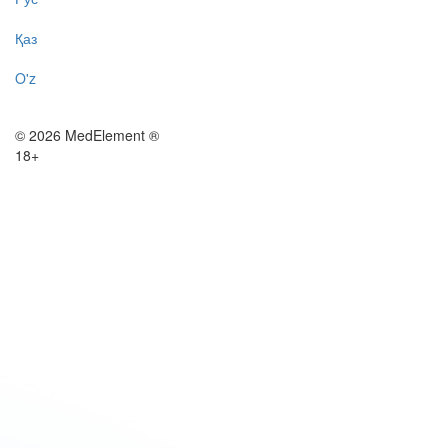
Қаз
O'z
© 2026 MedElement ®
18+