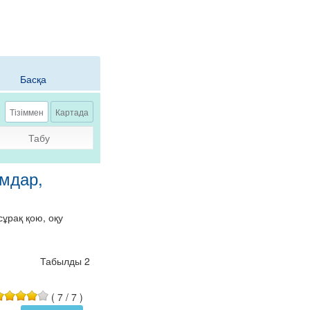
Басқа
Тізіммен
Картада
Табу
ымдар,
ұрақ қою, оқу
Табылды 2
(
7
/
7
)