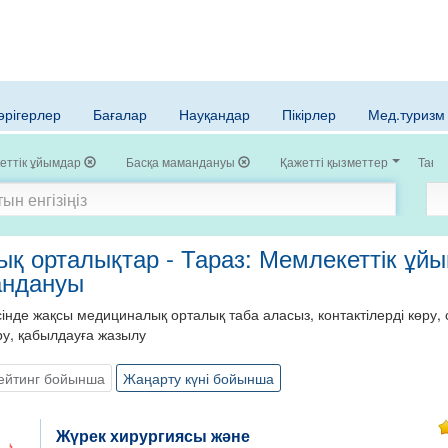
әрігерлер
Бағалар
Науқандар
Пікірлер
Мед.туризм
еттік ұйымдар
Басқа мамандануы
Қажетті қызметтер
Тағы
қ орталықтар - Тараз: Мемлекеттік ұй
андануы
нде жақсы медициналық орталық таба аласыз, контактілерді көру, с
ру, қабылдауға жазылу
ейтинг бойынша
Жаңарту күні бойынша
Жүрек хирургиясы және