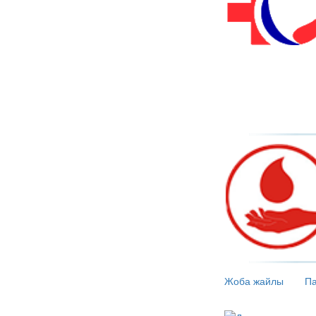
Жоба жайлы
Па