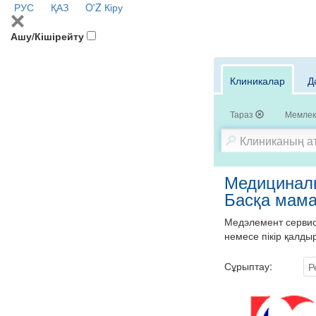
РУС
ҚАЗ
O'Z
Кіру
Ашу/Кішірейту
Клиникалар
Д
Тараз
Мемлек
Медициналы
Басқа мам
Медэлемент сервисі
немесе пікір қалды
Сұрыптау:
Р