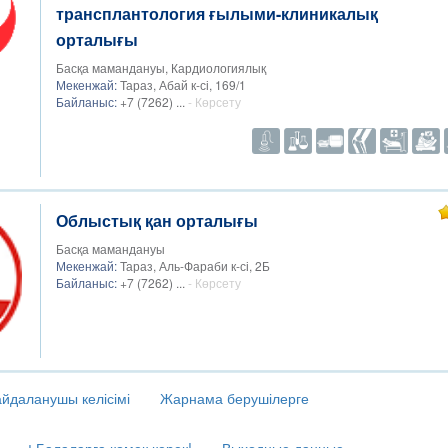
трансплантология ғылыми-клиникалық
орталығы
Басқа мамандануы, Кардиологиялық
Мекенжай:
Тараз, Абай к-сі, 169/1
Байланыс:
+7 (7262) ...
- Көрсету
Облыстық қан орталығы
Басқа мамандануы
Мекенжай:
Тараз, Аль-Фараби к-сі, 2Б
Байланыс:
+7 (7262) ...
- Көрсету
йдаланушы келісімі
Жарнама берушілерге