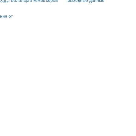
Балаларға көмек керек!
Выходные данные
ния от