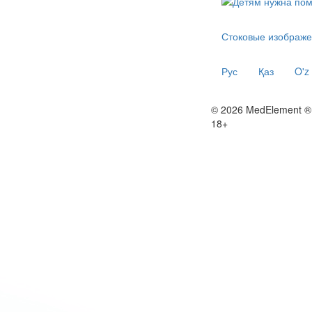
Стоковые изображе
Рус
Қаз
O'z
© 2026 MedElement ®
18+