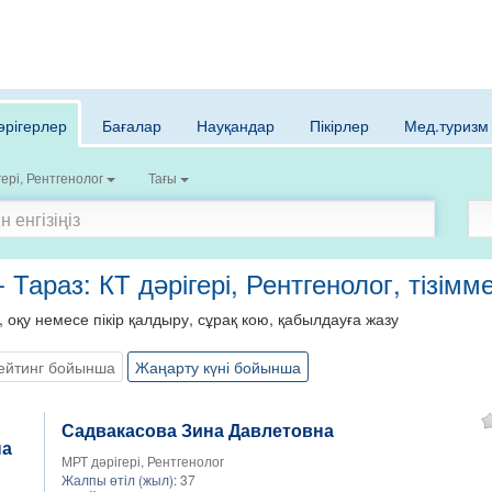
әрігерлер
Бағалар
Науқандар
Пікірлер
Мед.туризм
гері, Рентгенолог
Тағы
- Тараз: КТ дәрігері, Рентгенолог, тізімм
, оқу немесе пікір қалдыру, сұрақ кою, қабылдауға жазу
ейтинг бойынша
Жаңарту күні бойынша
Садвакасова Зина Давлетовна
МРТ дәрігері, Рентгенолог
Жалпы өтіл (жыл):
37