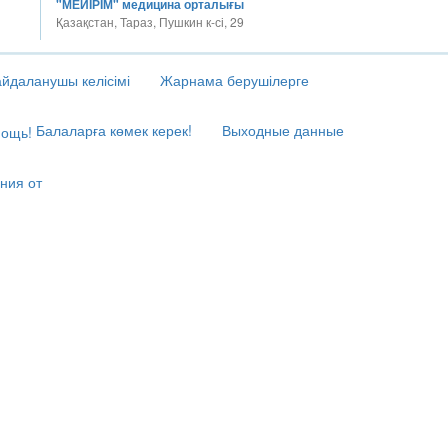
"МЕЙІРІМ" медицина орталығы
Қазақстан, Тараз, Пушкин к-сі, 29
йдаланушы келісімі
Жарнама берушілерге
Балаларға көмек керек!
Выходные данные
ния от