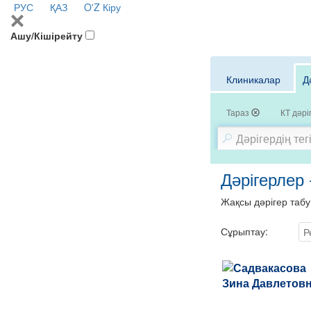
РУС
ҚАЗ
O'Z
Кіру
Ашу/Кішірейту
Клиникалар
Д
Тараз
КТ дәрі
Дәрігерлер 
Жақсы дәрігер табу
Сұрыптау:
Р