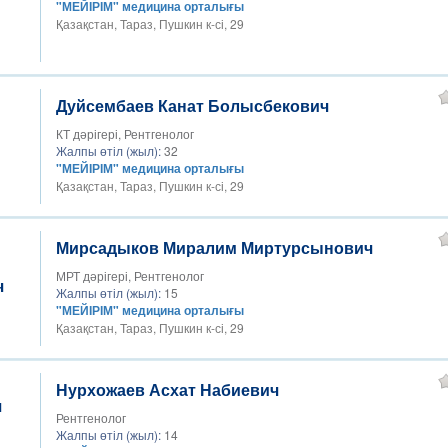
"МЕЙІРІМ" медицина орталығы
Қазақстан, Тараз, Пушкин к-сі, 29
Дуйсембаев Канат Болысбекович
КТ дәрігері, Рентгенолог
Жалпы өтіл (жыл):
32
"МЕЙІРІМ" медицина орталығы
Қазақстан, Тараз, Пушкин к-сі, 29
Мирсадыков Миралим Миртурсынович
МРТ дәрігері, Рентгенолог
Жалпы өтіл (жыл):
15
"МЕЙІРІМ" медицина орталығы
Қазақстан, Тараз, Пушкин к-сі, 29
Нурхожаев Асхат Набиевич
Рентгенолог
Жалпы өтіл (жыл):
14