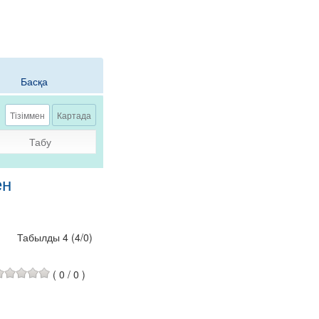
Басқа
Тізіммен
Картада
Табу
ен
Табылды 4
(
4
/
0
)
(
0
/
0
)