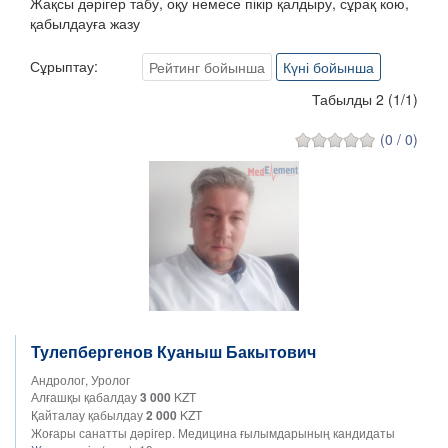
Жақсы дәрігер табу, оқу немесе пікір қалдыру, сұрақ кою,
қабылдауға жазу
Сұрыптау:
Рейтинг бойынша
Күні бойынша
Табылды 2
(
1
/
1
)
(0 / 0)
Тулепбергенов Куаныш Бакытович
Андролог, Уролог
Алғашқы қабалдау
3 000
KZT
Қайталау қабылдау
2 000
KZT
Жоғары санатты дәрігер. Медицина ғылымдарының кандидаты