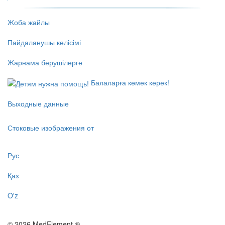
Жоба жайлы
Пайдаланушы келісімі
Жарнама берушілерге
Балаларға көмек керек!
Выходные данные
Стоковые изображения от
Рус
Қаз
O'z
© 2026 MedElement ®