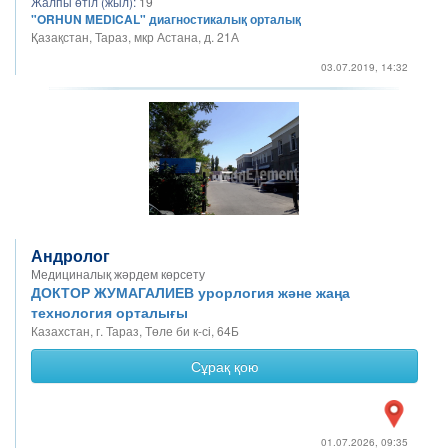
Жалпы өтіл (жыл):
19
"ORHUN MEDICAL" диагностикалық орталық
Қазақстан, Тараз, мкр Астана, д. 21А
03.07.2019, 14:32
Андролог
Медициналық жәрдем көрсету
ДОКТОР ЖУМАГАЛИЕВ урорлогия және жаңа
технология орталығы
Казахстан, г. Тараз, Төле би к-сі, 64Б
Сұрақ қою
01.07.2026, 09:35