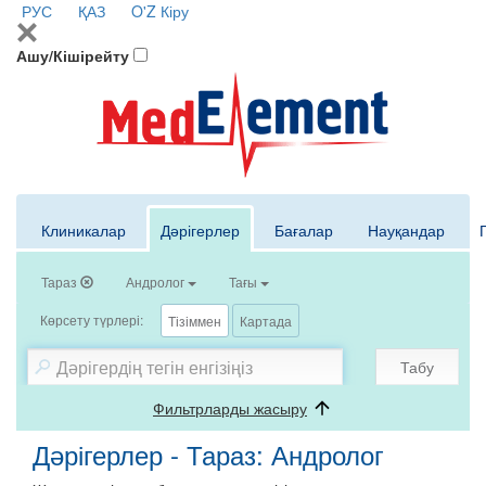
РУС
ҚАЗ
O'Z
Кіру
Ашу/Кішірейту
Клиникалар
Дәрігерлер
Бағалар
Науқандар
Тараз
Андролог
Тағы
Көрсету түрлері:
Тізіммен
Картада
Табу
Фильтрларды жасыру
Дәрігерлер - Тараз: Андролог