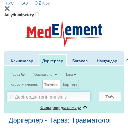
РУС
ҚАЗ
O'Z
Кіру
Ашу/Кішірейту
Клиникалар
Дәрігерлер
Бағалар
Науқандар
Тараз
Травматолог
Тағы
Көрсету түрлері:
Тізіммен
Картада
Табу
Фильтрларды жасыру
Дәрігерлер - Тараз: Травматолог