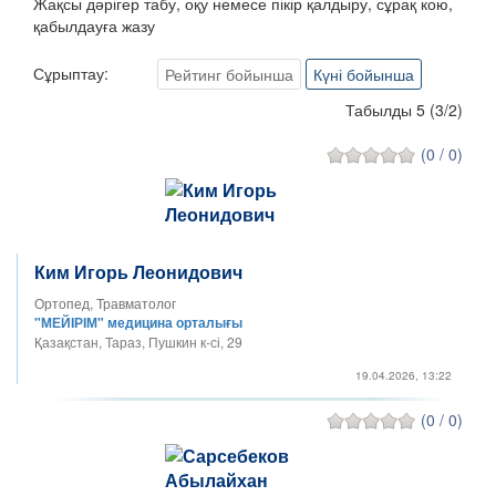
Жақсы дәрігер табу, оқу немесе пікір қалдыру, сұрақ кою,
қабылдауға жазу
Сұрыптау:
Рейтинг бойынша
Күні бойынша
Табылды 5
(
3
/
2
)
(0 / 0)
Ким Игорь Леонидович
Ортопед, Травматолог
"МЕЙІРІМ" медицина орталығы
Қазақстан, Тараз, Пушкин к-сі, 29
19.04.2026, 13:22
(0 / 0)