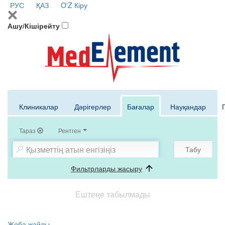
РУС
ҚАЗ
O'Z
Кіру
Ашу/Кішірейту
Клиникалар
Дәрігерлер
Бағалар
Науқандар
Тараз
Рентген
Табу
Фильтрларды жасыру
Ештеңе табылмады
Жоба жайлы