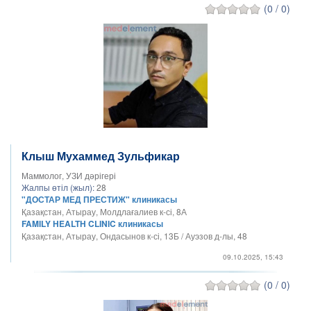
(0 / 0)
Клыш Мухаммед Зульфикар
Маммолог, УЗИ дәрігері
Жалпы өтіл (жыл):
28
"ДОСТАР МЕД ПРЕСТИЖ" клиникасы
Қазақстан, Атырау, Молдлағалиев к-сі, 8А
FAMILY HEALTH CLINIC клиникасы
Қазақстан, Атырау, Ондасынов к-сі, 13Б / Ауэзов д-лы, 48
09.10.2025, 15:43
(0 / 0)