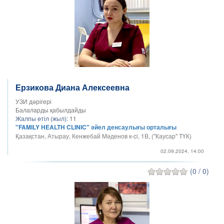
Ерзикова Диана Алексеевна
УЗИ дәрігері
Балаларды қабылдайды
Жалпы өтіл (жыл):
11
"FAMILY HEALTH CLINIC" әйел денсаулығы орталығы
Қазақстан, Атырау, Кенжебай Мәденов к-ci, 1В, ("Каусар" ТҮК)
02.09.2024, 14:00
(0 / 0)