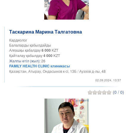
Таскарина Марина Талгатовна
Кардиолог
Балаларды қабылдайды
Алғашқы қабалдау
6 000
KZT
Қайталау қабылдау
4 000
KZT
Жалпы өтіл (жыл):
26
FAMILY HEALTH CLINIC клиникасы
Қазақстан, Атырау, Ондасынов к-сі, 13Б / Ауэзов д-лы, 48
02.09.2024, 13:57
(0 / 0)