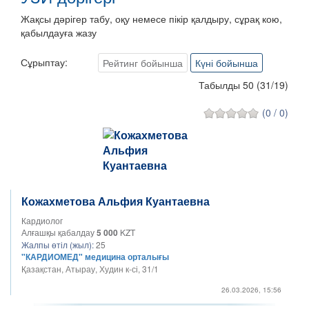
Жақсы дәрігер табу, оқу немесе пікір қалдыру, сұрақ кою,
қабылдауға жазу
Сұрыптау:
Рейтинг бойынша
Күні бойынша
Табылды 50
(
31
/
19
)
(0 / 0)
Кожахметова Альфия Куантаевна
Кардиолог
Алғашқы қабалдау
5 000
KZT
Жалпы өтіл (жыл):
25
"КАРДИОМЕД" медицина орталығы
Қазақстан, Атырау, Худин к-сі, 31/1
26.03.2026, 15:56