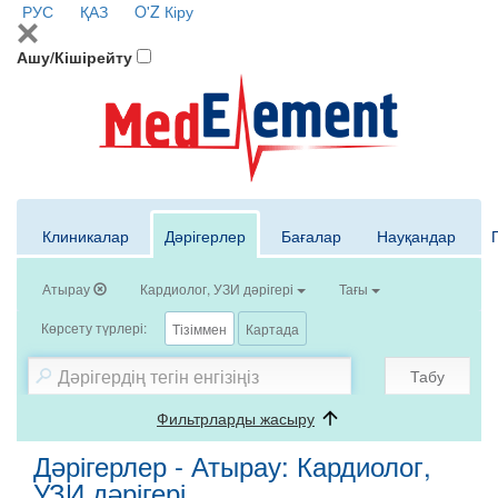
РУС
ҚАЗ
O'Z
Кіру
Ашу/Кішірейту
Клиникалар
Дәрігерлер
Бағалар
Науқандар
Атырау
Кардиолог, УЗИ дәрігері
Тағы
Көрсету түрлері:
Тізіммен
Картада
Табу
Фильтрларды жасыру
Дәрігерлер - Атырау: Кардиолог,
УЗИ дәрігері