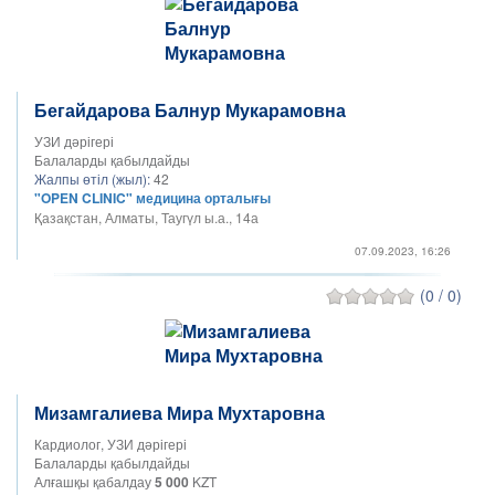
Бегайдарова Балнур Мукарамовна
УЗИ дәрігері
Балаларды қабылдайды
Жалпы өтіл (жыл):
42
"OPEN CLINIC" медицина орталығы
Қазақстан, Алматы, Таугүл ы.а., 14а
07.09.2023, 16:26
(0 / 0)
Мизамгалиева Мира Мухтаровна
Кардиолог, УЗИ дәрігері
Балаларды қабылдайды
Алғашқы қабалдау
5 000
KZT