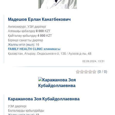
Мадешов Ерлан Канатбекович
Ангиохирург, УЗИ дәрігері
Алғашқы қабалдау
8 000
KZT
Қайталау қабылдау
4 000
KZT
Бірінші санатты дәрігер
Жалпы өтіл (жыл):
16
FAMILY HEALTH CLINIC клиникасы
Қазақстан, Атырау, Ондасынов к-сі, 13Б / Ауэзов д-лы, 48
02.09.2024, 13:51
(0 / 0)
Каражанова Зоя Кубайдоллаевнва
УЗИ дәрігері
Балаларды қабылдайды
Жалпы өтіл (жыл):
48