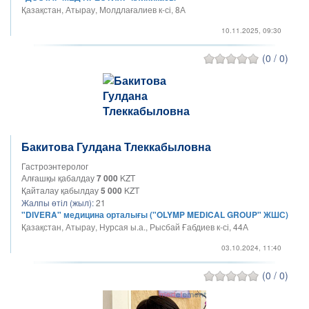
Қазақстан, Атырау, Молдлағалиев к-сі, 8А
10.11.2025, 09:30
(0 / 0)
Бакитова Гулдана Тлеккабыловна
Гастроэнтеролог
Алғашқы қабалдау
7 000
KZT
Қайталау қабылдау
5 000
KZT
Жалпы өтіл (жыл):
21
"DIVERA" медицина орталығы ("OLYMP MEDICAL GROUP" ЖШС)
Қазақстан, Атырау, Нурсая ы.а., Рысбай Ғабдиев к-сі, 44А
03.10.2024, 11:40
(0 / 0)