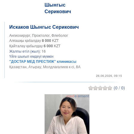
Искаков Шынгыс Серикович
Ангиохирург, Проктолог, Флеболог
Алғашқы қабалдау
8 000
KZT
Қайталау қабылдау
6 000
KZT
Жалпы өтіл (жыл):
16
Үйге шығып емдеуі мүмкін
"ДОСТАР МЕД ПРЕСТИЖ" клиникасы
Қазақстан, Атырау, Молдлағалиев к-сі, 8А
26.06.2026, 09:15
(0 / 0)