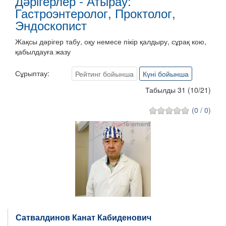
Дәрігерлер - Атырау:
Гастроэнтеролог, Проктолог,
Эндоскопист
Жақсы дәрігер табу, оқу немесе пікір қалдыру, сұрақ кою,
қабылдауға жазу
Сұрыптау:
Рейтинг бойынша
Күні бойынша
Табылды 31
(
10
/
21
)
(0 / 0)
Сатвалдинов Канат Кабиденович