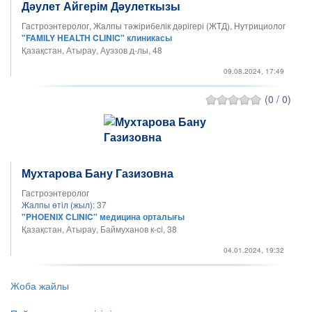
Дәулет Айгерім Дəулеткызы
Гастроэнтеролог, Жалпы тәжірибелік дәрігері (ЖТД), Нутрициолог
"FAMILY HEALTH CLINIC" клиникасы
Қазақстан, Атырау, Ауэзов д-лы, 48
09.08.2024, 17:49
(0 / 0)
Мухтарова Бану Газизовна
Гастроэнтеролог
Жалпы өтіл (жыл):
37
"PHOENIX CLINIC" медицина орталығы
Қазақстан, Атырау, Баймуханов к-ci, 38
04.01.2024, 19:32
Жоба жайлы