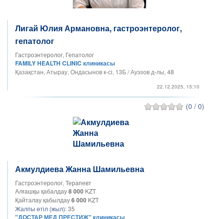
Лигай Юлия Армановна, гастроэнтеролог,
гепатолог
Гастроэнтеролог, Гепатолог
FAMILY HEALTH CLINIC клиникасы
Қазақстан, Атырау, Ондасынов к-сі, 13Б / Ауэзов д-лы, 48
22.12.2025, 15:10
(0 / 0)
Акмулдиева Жанна Шамильевна
Гастроэнтеролог, Терапевт
Алғашқы қабалдау
8 000
KZT
Қайталау қабылдау
6 000
KZT
Жалпы өтіл (жыл):
35
"ДОСТАР МЕД ПРЕСТИЖ" клиникасы