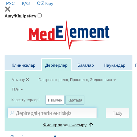
РУС
ҚАЗ
O'Z
Кіру
Ашу/Кішірейту
Клиникалар
Дәрігерлер
Бағалар
Науқандар
Атырау
Гастроэнтеролог, Проктолог, Эндоскопист
Тағы
Көрсету түрлері:
Тізіммен
Картада
Табу
Фильтрларды жасыру