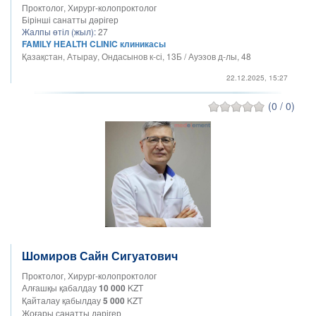
Проктолог, Хирург-колопроктолог
Бірінші санатты дәрігер
Жалпы өтіл (жыл):
27
FAMILY HEALTH CLINIC клиникасы
Қазақстан, Атырау, Ондасынов к-сі, 13Б / Ауэзов д-лы, 48
22.12.2025, 15:27
(0 / 0)
Шомиров Сайн Сигуатович
Проктолог, Хирург-колопроктолог
Алғашқы қабалдау
10 000
KZT
Қайталау қабылдау
5 000
KZT
Жоғары санатты дәрігер