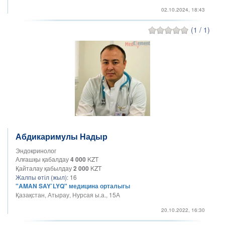
02.10.2024, 18:43
(1 / 1)
Абдикаримулы Надыр
Эндокринолог
Алғашқы қабалдау
4 000
KZT
Қайталау қабылдау
2 000
KZT
Жалпы өтіл (жыл):
16
"AMAN SAY`LYQ" медицина орталыгы
Қазақстан, Атырау, Нурсая ы.а., 15А
20.10.2022, 16:30