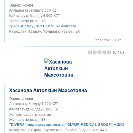
Эндокринолог
Алғашқы қабалдау
8 000
KZT
Қайталау қабылдау
6 000
KZT
Жалпы өтіл (жыл):
15
"ДОСТАР МЕД ПРЕСТИЖ" клиникасы
Қазақстан, Атырау, Молдлағалиев к-сі, 8А
27.10.2025, 12:17
(0 / 0)
Хасанова Актолкын Махсотовна
Эндокринолог
Алғашқы қабалдау
7 000
KZT
Қайталау қабылдау
5 000
KZT
Жоғары санатты дәрігер
Жалпы өтіл (жыл):
38
"DIVERA" медицина орталығы ("OLYMP MEDICAL GROUP" ЖШС)
Қазақстан, Атырау, Нурсая ы.а., Рысбай Ғабдиев к-сі, 44А