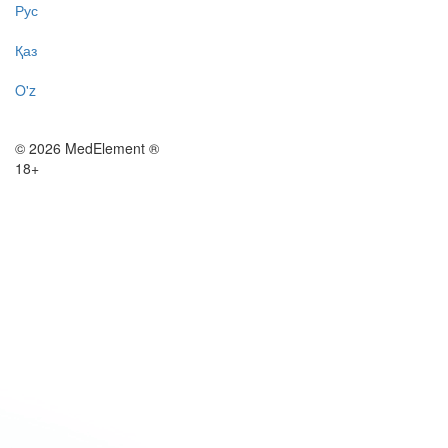
Рус
Қаз
O'z
© 2026 MedElement ®
18+