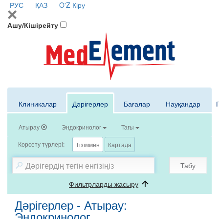
РУС
ҚАЗ
O'Z
Кіру
Ашу/Кішірейту
Клиникалар
Дәрігерлер
Бағалар
Науқандар
Атырау
Эндокринолог
Тағы
Көрсету түрлері:
Тізіммен
Картада
Табу
Фильтрларды жасыру
Дәрігерлер - Атырау:
Эндокринолог