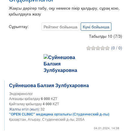
Жақсы дәрігер табу, оқу немесе пікір қалдыру, сұрақ кою,
қабылдауға жазу
Сұрыптау:
Рейтинг бойынша
Күні бойынша
Табылды 10
(
7
/
3
)
(0 / 0)
Суйнешова Балзия Зулбухаровна
Эндокринолог
Алғашқы қабалдау
6 000
KZT
Қайталау қабылдау
4 000
KZT
Жалпы өтіл (жыл):
32
"OPEN CLINIC" медицина орталығы (Студенческий д-лы)
Қазақстан, Атырау, Студенческий д-лы, 205А
04.01.2024, 14:38