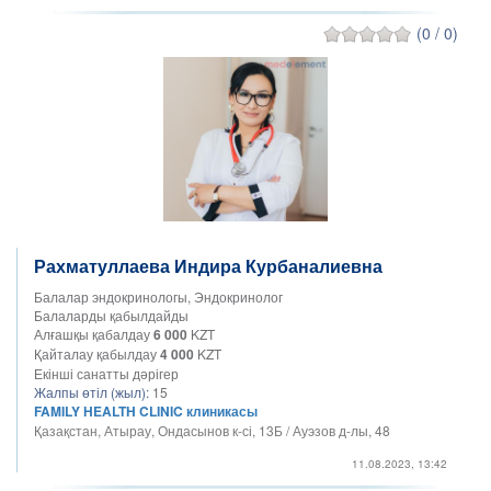
(0 / 0)
Рахматуллаева Индира Курбаналиевна
Балалар эндокринологы, Эндокринолог
Балаларды қабылдайды
Алғашқы қабалдау
6 000
KZT
Қайталау қабылдау
4 000
KZT
Екінші санатты дәрігер
Жалпы өтіл (жыл):
15
FAMILY HEALTH CLINIC клиникасы
Қазақстан, Атырау, Ондасынов к-сі, 13Б / Ауэзов д-лы, 48
11.08.2023, 13:42