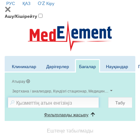
РУС
ҚАЗ
O'Z
Кіру
Ашу/Кішірейту
Клиникалар
Дәрігерлер
Бағалар
Науқандар
Атырау
Зертхана / анализдер, Күндізгі стационар, Медициналық тексеру / Аны
Табу
Фильтрларды жасыру
Ештеңе табылмады