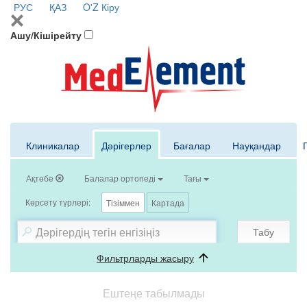
РУС
ҚАЗ
O'Z
Кіру
Ашу/Кішірейту
Клиникалар
Дәрігерлер
Бағалар
Науқандар
Ақтөбе
Балалар ортопеді
Тағы
Көрсету түрлері:
Тізіммен
Картада
Табу
Фильтрларды жасыру
Ештеңе табылмады