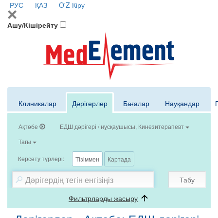
РУС
ҚАЗ
O'Z
Кіру
Ашу/Кішірейту
Клиникалар
Дәрігерлер
Бағалар
Науқандар
Ақтөбе
ЕДШ дәрігері / нұсқаушысы, Кинезитерапевт
Тағы
Көрсету түрлері:
Тізіммен
Картада
Табу
Фильтрларды жасыру