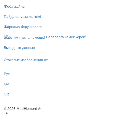
Жоба жайлы
Пайдаланушы келісімі
Жарнама берушілерге
Балаларға көмек керек!
Выходные данные
Стоковые изображения от
Рус
Қаз
O'z
© 2026 MedElement ®
18+