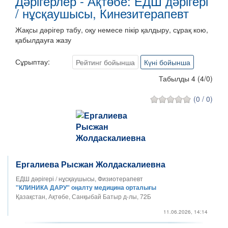
Дәрігерлер - Ақтөбе: ЕДШ дәрігері
/ нұсқаушысы, Кинезитерапевт
Жақсы дәрігер табу, оқу немесе пікір қалдыру, сұрақ кою,
қабылдауға жазу
Сұрыптау:
Рейтинг бойынша
Күні бойынша
Табылды 4
(
4
/
0
)
(0 / 0)
Ергалиева Рысжан Жолдаскалиевна
ЕДШ дәрігері / нұсқаушысы, Физиотерапевт
"КЛИНИКА ДАРУ" оңалту медицина орталығы
Қазақстан, Ақтөбе, Санқыбай Батыр д-лы, 72Б
11.06.2026, 14:14