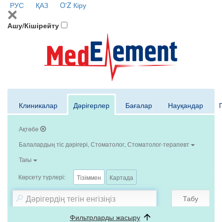
РУС
ҚАЗ
O'Z
Кіру
Ашу/Кішірейту
Клиникалар
Дәрігерлер
Бағалар
Науқандар
Ақтөбе
Балалардың тіс дәрігері, Стоматолог, Стоматолог-терапевт
Тағы
Көрсету түрлері:
Тізіммен
Картада
Табу
Фильтрларды жасыру