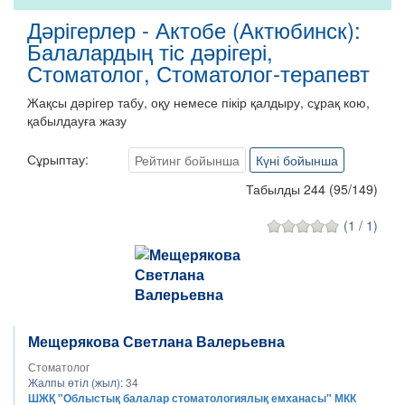
Дәрігерлер - Актобе (Актюбинск):
Балалардың тіс дәрігері,
Стоматолог, Стоматолог-терапевт
Жақсы дәрігер табу, оқу немесе пікір қалдыру, сұрақ кою,
қабылдауға жазу
Сұрыптау:
Рейтинг бойынша
Күні бойынша
Табылды 244
(
95
/
149
)
(1 / 1)
Мещерякова Светлана Валерьевна
Стоматолог
Жалпы өтіл (жыл):
34
ШЖҚ "Облыстық балалар стоматологиялық емханасы" МКК